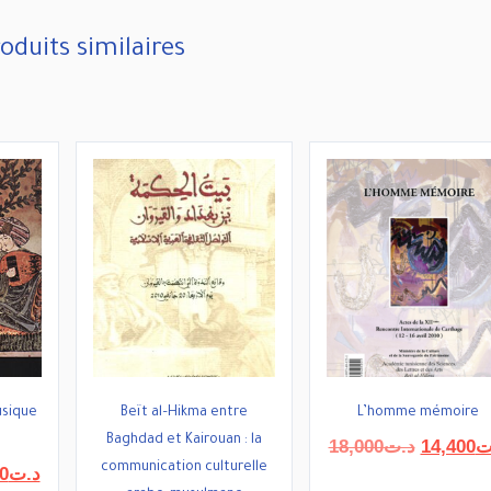
oduits similaires
usique
Beït al–Hikma entre
L’homme mémoire
Baghdad et Kairouan : la
Le
18,000
د.ت
14,400
ت
prix
communication culturelle
Le
0
د.ت