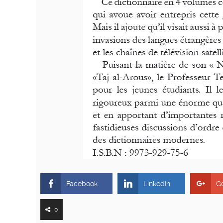
Facebook
LinkedIn
G
0