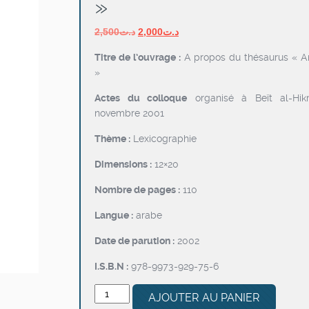
»
Le
Le
2,500
د.ت
2,000
د.ت
prix
prix
Titre de l’ouvrage :
A propos du thésaurus « A
initial
actuel
»
était :
est :
د.ت2,000.
د.ت2,500.
Actes du colloque
organisé à Beït al-Hi
novembre 2001
Thème :
Lexicographie
Dimensions :
12×20
Nombre de pages :
110
Langue :
arabe
Date de parution :
2002
I.S.B.N :
978-9973-929-75-6
quantité
AJOUTER AU PANIER
de