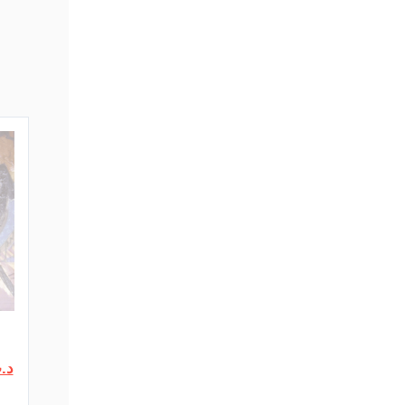
Le
د.
prix