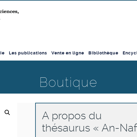
ie
Les publications
Vente en ligne
Bibliothèque
Encyc
Boutique
A propos du
thésaurus « An-Naf