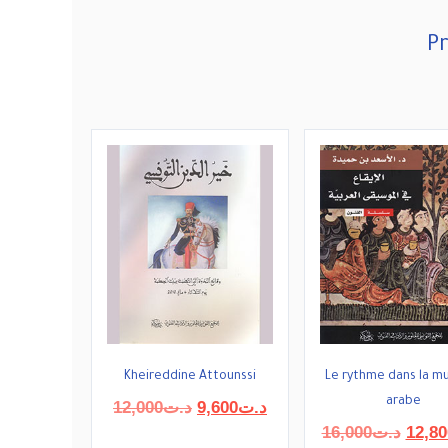
Pr
Kheireddine Attounssi
Le rythme dans la m
arabe
Le
Le
12,000
د.ت
9,600
د.ت
prix
prix
Le
16,000
د.ت
12,80