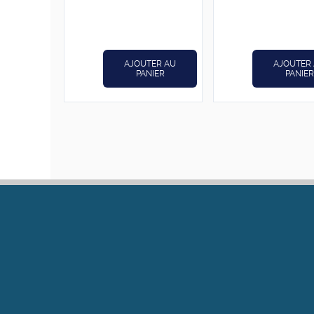
initial
actuel
prix
était :
est :
initial
د.ت9,600.
د.ت12,000.
était :
AJOUTER AU
AJOUTER
PANIER
PANIER