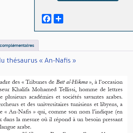
A
propos
Facebook
Partager
du
thésaurus
«
An-
Nafis
 complémentaires
»
u thésaurus « An-Nafis »