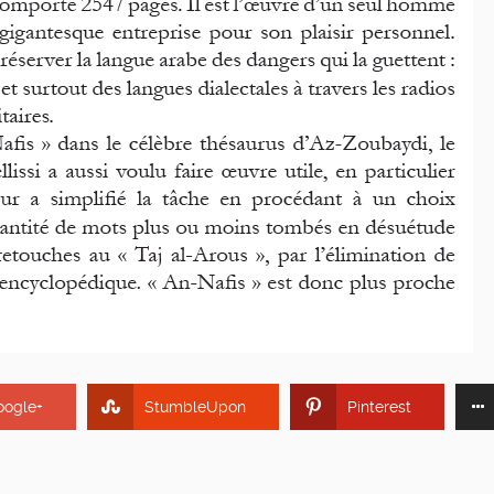
oogle+
StumbleUpon
Pinterest