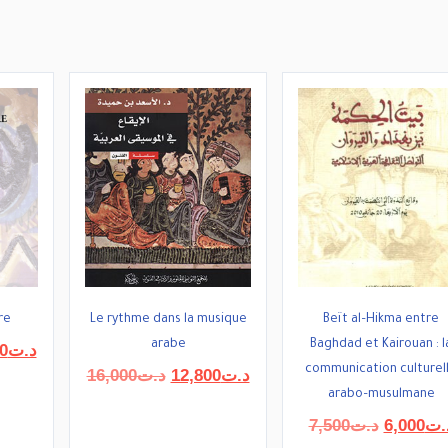
re
Le rythme dans la musique
Beït al–Hikma entre
arabe
Baghdad et Kairouan : l
Le
0
د.ت
prix
communication culturel
Le
Le
16,000
د.ت
12,800
د.ت
actuel
prix
prix
arabo–musulmane
est :
initial
actuel
Le
7,500
د.ت
6,000
.ت
د.ت14,400.
د.ت18,000.
était :
est :
prix