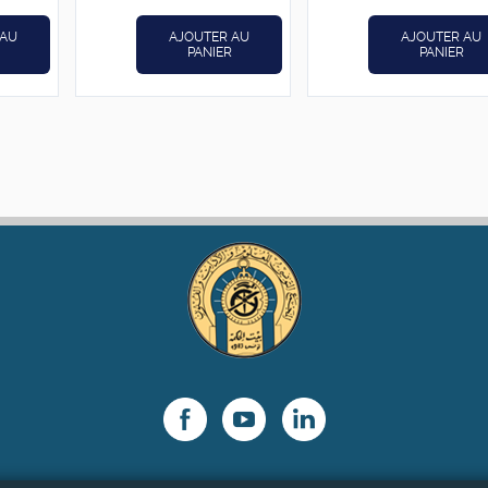
د.ت12,800.
د.ت16,000.
initial
 AU
AJOUTER AU
AJOUTER AU
était :
PANIER
PANIER