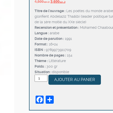
Le
Le
4,500
د.ت
3,600
د.ت
prix
prix
Titre de l’ouvrage :
Les poètes du monde arabe
initial
actuel
glorifient Abdelaziz Thaâlbi (leader politique tu
était :
est :
de la 1ère moitié du XXe siècle)
د.ت3,600.
د.ت4,500.
Recension et présentation :
Mohamed Chaabou
Langue :
arabe
Date de parution :
1991
Format :
16×24
ISBN :
9789973911709
Nombre de pages :
154
Thème :
Littérature
Poids :
300 gr
Situation :
disponible
quantité
AJOUTER AU PANIER
de
Abdelaziz
Thaâlbi
Facebook
Partager
dans
la
poésie