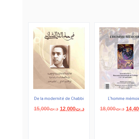
De la modernité de Chabbi
L’homme mémoi
Le
Le
Le
15,000
د.ت
12,000
د.ت
18,000
د.ت
14,40
prix
prix
prix
initial
actuel
initial
était :
est :
était :
د.ت12,000.
د.ت15,000.