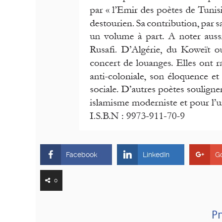
Facebook
LinkedIn
G
0
Pr