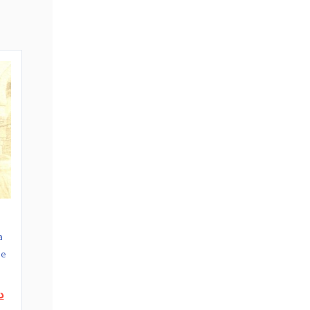
a
le
Le
د
prix