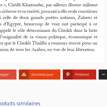
oogle+
StumbleUpon
Pinterest
oduits similaires