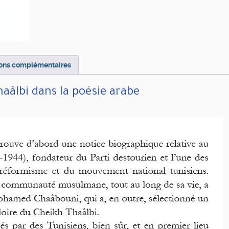
arabe
ions complémentaires
haâlbi dans la poésie arabe