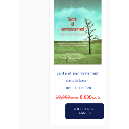
Santé et environnement
dans le bassin
méditerranéen
Le
Le
10,000
د.ت
8,000
د.ت
prix
prix
initial
actuel
AJOUTER AU
PANIER
était :
est :
د.ت8,000.
د.ت10,000.