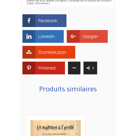
Facebook
LinkedIn
Google+
StumbleUpon
Pinterest
0
Produits similaires