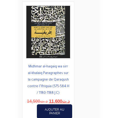
Midhmar al-haqaiq wa sirr
al-khalaiq Paragraphes sur
la campagne de Qaraqush
contre l’Ifriquia (575-584 H
/ 1180-1188 J.C)
Le
Le
14,500
د.ت
11,600
د.ت
prix
prix
AJOUTER AU
initial
actuel
PANIER