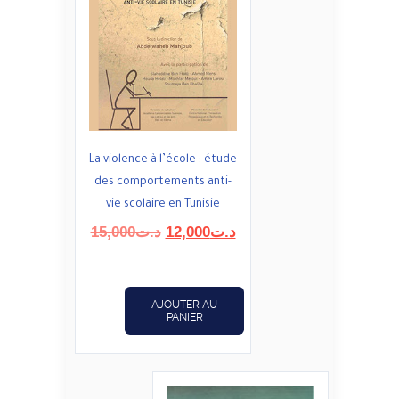
La violence à l’école : étude
des comportements anti-
vie scolaire en Tunisie
Le
Le
15,000
د.ت
12,000
د.ت
prix
prix
initial
actuel
était :
est :
AJOUTER AU
د.ت12,000.
د.ت15,000.
PANIER