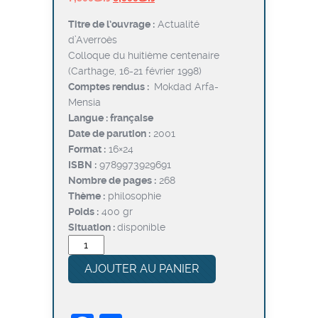
prix
prix
Titre de l’ouvrage :
Actualité
initial
actuel
d’Averroès
était :
est :
Colloque du huitième centenaire
د.ت6,000.
د.ت7,500.
(Carthage, 16-21 février 1998)
Comptes rendus :
Mokdad Arfa-
Mensia
Langue : française
Date de parution :
2001
Format :
16×24
ISBN :
9789973929691
Nombre de pages :
268
Thème :
philosophie
Poids :
400 gr
Situation :
disponible
quantité
de
AJOUTER AU PANIER
Actualité
d’Averroès