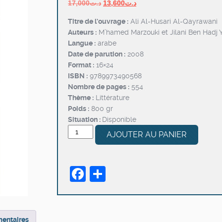
Le
Le
17,000
د.ت
13,600
د.ت
prix
prix
Titre de l’ouvrage :
Ali Al-Husari Al-Qayrawani
initial
actuel
Auteurs :
M’hamed Marzouki et Jilani Ben Hadj 
était :
est :
Langue :
arabe
د.ت13,600.
د.ت17,000.
Date de parution :
2008
Format :
16×24
ISBN :
9789973490568
Nombre de pages :
554
Thème :
Littérature
Poids :
800 gr
Situation :
Disponible
quantité
AJOUTER AU PANIER
de
Ali
Al-
Facebook
Partager
Husari
Al-
Qayrawani
mentaires