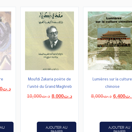
re
Moufdi Zakaria poète de
Lumières sur la culture
l’unité du Grand Maghreb
chinoise
Le
0
د.ت
prix
Le
Le
Le
10,000
د.ت
8,000
د.ت
8,000
د.ت
6,400
.ت
actuel
prix
prix
prix
est :
initial
actuel
initial
د.ت14,400.
د.ت18,000.
était :
est :
était :
د.ت8,000.
د.ت10,000.
 AU
AJOUTER AU
AJOUTER AU
PANIER
PANIER