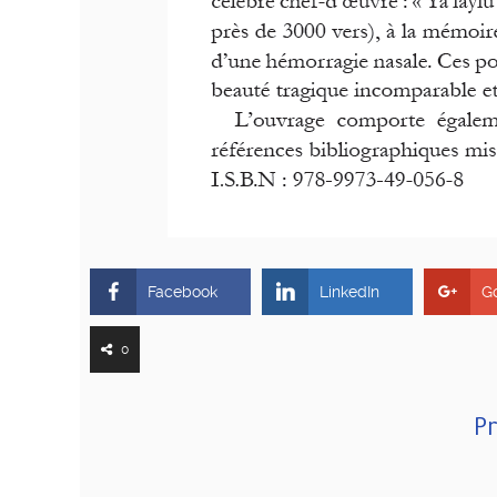
Facebook
LinkedIn
G
0
Pr