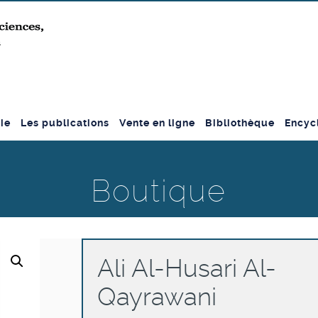
ie
Les publications
Vente en ligne
Bibliothèque
Encyc
Boutique
Ali Al-Husari Al-
Qayrawani