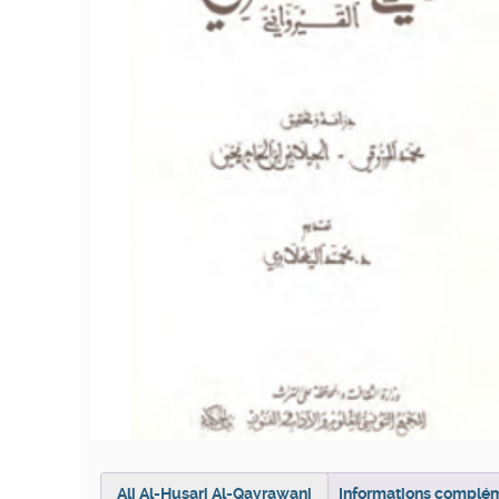
Ali Al-Husari Al-Qayrawani
Informations complé