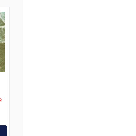
Le
د
prix
actuel
est :
د.ت6,400.
د.ت8,000.