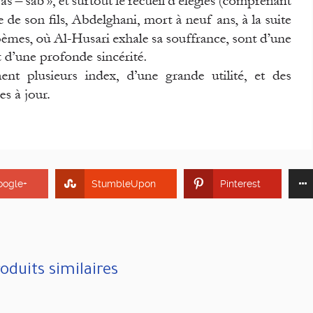
oogle+
StumbleUpon
Pinterest
oduits similaires