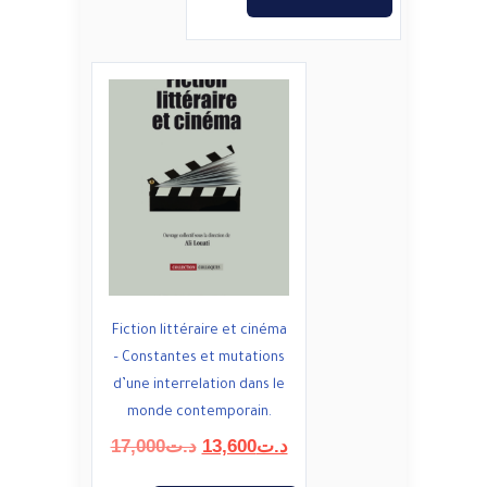
Fiction littéraire et cinéma
– Constantes et mutations
d’une interrelation dans le
monde contemporain.
Le
Le
17,000
د.ت
13,600
د.ت
prix
prix