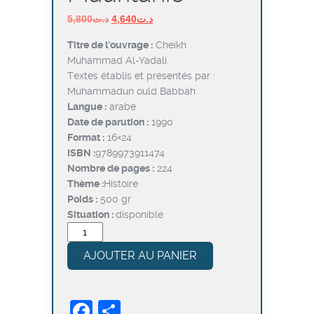
Le
Le
5,800
د.ت
4,640
د.ت
prix
prix
Titre de l’ouvrage :
Cheikh
initial
actuel
Muhammad Al-Yadali.
était :
est :
Textes établis et présentés par :
د.ت4,640.
د.ت5,800.
Muhammadun ould Babbah
Langue :
arabe
Date de parution :
1990
Format :
16×24
ISBN :
9789973911474
Nombre de pages :
224
Thème :
Histoire
Poids :
500 gr
Situation :
disponible
quantité
de
AJOUTER AU PANIER
Cheikh
Muhammad
Al-
Facebook
Partager
Yadali.