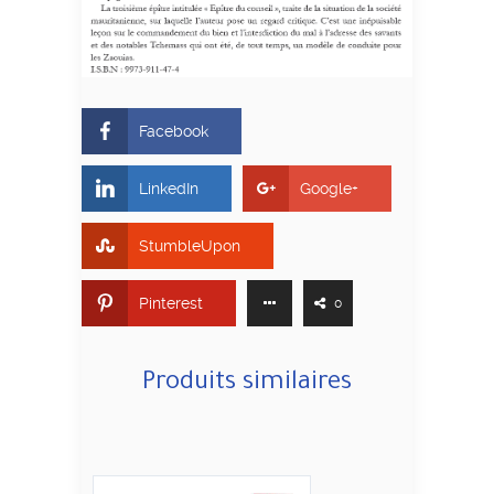
Facebook
LinkedIn
Google+
StumbleUpon
Pinterest
0
Produits similaires