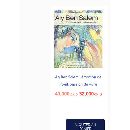
Aly Ben Salem : émotion de
l’oeil, passion de vivre
Le
Le
40,000
د.ت
32,000
د.ت
prix
prix
initial
actuel
était :
est :
د.ت32,000.
د.ت40,000.
AJOUTER AU
PANIER