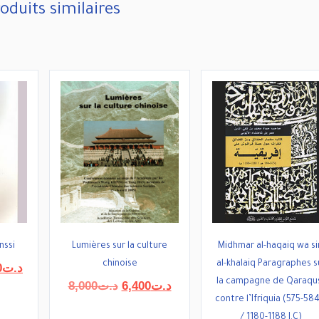
oduits similaires
nssi
Lumières sur la culture
Midhmar al-haqaiq wa si
chinoise
al-khalaiq Paragraphes s
Le
0
د.ت
prix
la campagne de Qaraqu
Le
Le
8,000
د.ت
6,400
د.ت
actuel
prix
prix
contre l’Ifriquia (575-58
:
est :
initial
actuel
/ 1180-1188 J.C)