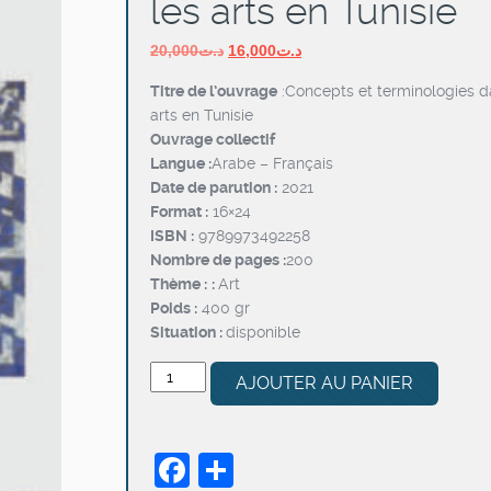
les arts en Tunisie
Le
Le
20,000
د.ت
16,000
د.ت
prix
prix
Titre de l’ouvrage
:Concepts et terminologies d
initial
actuel
arts en Tunisie
était :
est :
Ouvrage collectif
د.ت16,000.
د.ت20,000.
Langue :
Arabe – Français
Date de parution :
2021
Format :
16×24
ISBN :
9789973492258
Nombre de pages :
200
Thème :
:
Art
Poids :
400 gr
Situation :
disponible
quantité
AJOUTER AU PANIER
de
Concepts
et
Facebook
Partager
terminologies