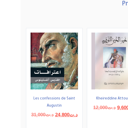
Pr
Les confessions de Saint
Kheireddine Attou
Augustin
Le
12,000
د.ت
9,60
prix
Le
Le
31,000
د.ت
24,800
د.ت
initial
prix
prix
était 
initial
actuel