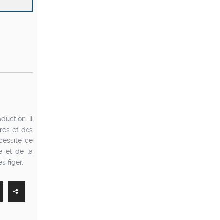
duction. Il
res et des
cessité de
e et de la
s figer.