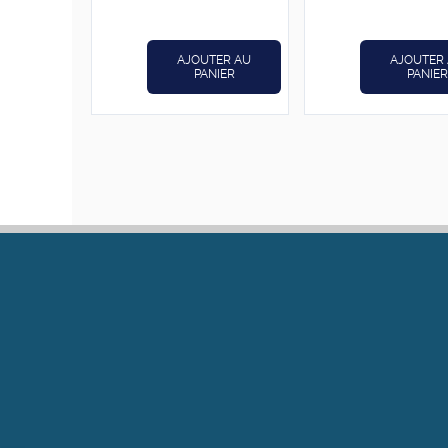
était :
est :
د.ت24,800.
د.ت31,000.
AJOUTER AU
AJOUTER
PANIER
PANIER