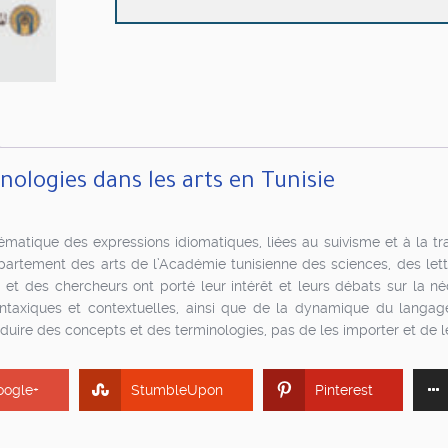
dans
les
arts
en
Tunisie
nologies dans les arts en Tunisie
ématique des expressions idiomatiques, liées au suivisme et à la tra
partement des arts de l’Académie tunisienne des sciences, des lett
et des chercheurs ont porté leur intérêt et leurs débats sur la né
ntaxiques et contextuelles, ainsi que de la dynamique du langag
duire des concepts et des terminologies, pas de les importer et de le
oogle+
StumbleUpon
Pinterest