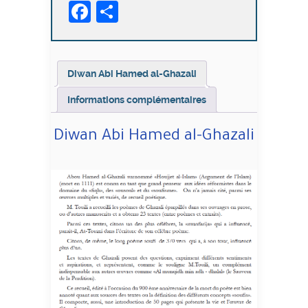
Facebook
Partager
al-
Ghazali
Diwan Abi Hamed al-Ghazali
Informations complémentaires
Diwan Abi Hamed al-Ghazali