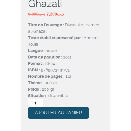
Ghazali
Le
Le
9,000
د.ت
7,200
د.ت
prix
prix
Titre de l’ouvrage :
Diwan Abi Hamed
initial
actuel
al-Ghazali
était :
est :
Texte établi et présenté par :
Ahmed
د.ت7,200.
د.ت9,000.
Touili
Langue :
arabe
Date de parution :
2011
Format :
16×24
ISBN :
9789973491275
Nombre de pages :
112
Thème :
poésie
Poids :
200 gr
Situation :
disponible
quantité
de
AJOUTER AU PANIER
Diwan
Abi
Hamed