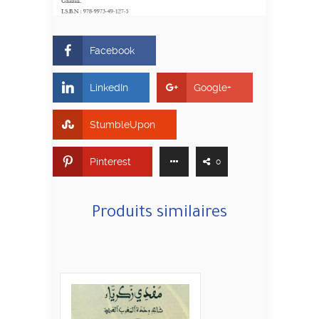
Facebook
LinkedIn
Google+
StumbleUpon
Pinterest
0
Produits similaires