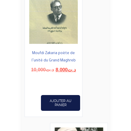
Moufdi Zakaria poète de
l’unité du Grand Maghreb
Le
Le
10,000
د.ت
8,000
د.ت
prix
prix
initial
actuel
était :
est :
د.ت8,000.
د.ت10,000.
AJOUTER AU
PANIER