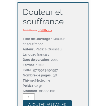
Douleur et
souffrance
Le
Le
4,000
د.ت
3,200
د.ت
prix
prix
Titre de l’ouvrage
: Douleur
initial
actuel
et souffrance
était :
est :
Auteur :
Patrice Queneau
د.ت3,200.
د.ت4,000.
Langue :
francais
Date de parution :
2010
Format :
12×20
ISBN :
9789973490957
Nombre de pages :
38
Thème :
Médecine
Poids :
50 gr
Situation :
disponible
quantité
de
AJOUTER AU PANIER