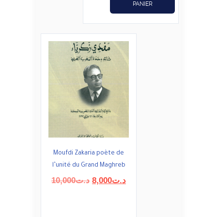
initial
actuel
PANIER
était :
est :
د.ت57,600.
د.ت72,000.
Moufdi Zakaria poète de
l’unité du Grand Maghreb
Le
Le
10,000
د.ت
8,000
د.ت
prix
prix
initial
actuel
était :
est :