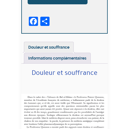
Douleur
et
souffrance
Facebook
Partager
Douleur et souffrance
Informations complémentaires
Douleur et souffrance