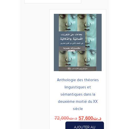
Anthologie des théories
linguistiques et
sémantiques dans la
deuxième moitié du XX
siècle
Le
Le
72,000
د.ت
57,600
د.ت
prix
prix
AJOUTER AU