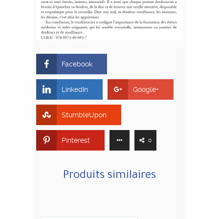
Facebook
LinkedIn
Google+
StumbleUpon
Pinterest
0
Produits similaires