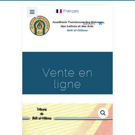
Français
Basket
Vente en
ligne