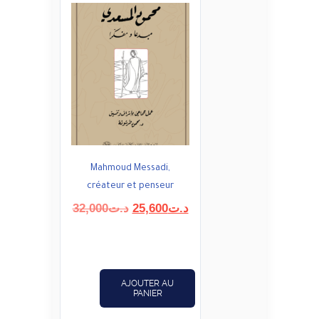
Mahmoud Messadi,
créateur et penseur
Le
Le
32,000
د.ت
25,600
د.ت
prix
prix
initial
actuel
était :
est :
د.ت25,600.
د.ت32,000.
AJOUTER AU
PANIER