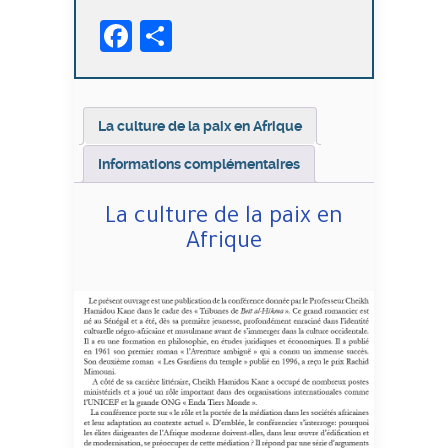
de
Facebook
Partager
la
paix
en
Afrique
La culture de la paix en Afrique
Informations complémentaires
La culture de la paix en
Afrique