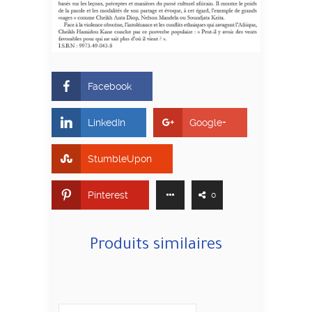
Facebook
LinkedIn
Google+
StumbleUpon
Pinterest
0
Produits similaires