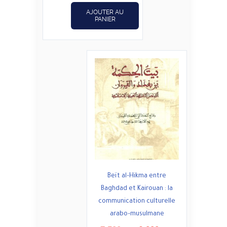
د.ت8,000.
د.ت10,000.
AJOUTER AU
PANIER
Beït al–Hikma entre
Baghdad et Kairouan : la
communication culturelle
arabo–musulmane