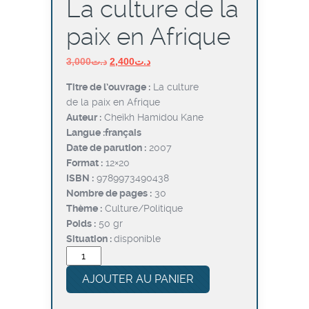
La culture de la
paix en Afrique
Le
Le
3,000
د.ت
2,400
د.ت
prix
prix
Titre de l’ouvrage :
La culture
initial
actuel
de la paix en Afrique
était :
est :
Auteur :
Cheïkh Hamidou Kane
د.ت2,400.
د.ت3,000.
Langue :
français
Date de parution :
2007
Format :
12×20
ISBN :
9789973490438
Nombre de pages :
30
Thème :
Culture/Politique
Poids :
50 gr
Situation :
disponible
quantité
de
AJOUTER AU PANIER
La
culture