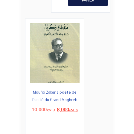
PANIER
Moufdi Zakaria poète de
l’unité du Grand Maghreb
Le
Le
10,000
د.ت
8,000
د.ت
prix
prix
initial
actuel
était :
est :