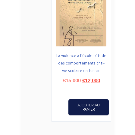
La violence à l’école : étude
des comportements anti-
vie scolaire en Tunisie
Le
Le
€
15,000
€
12,000
prix
prix
initial
actuel
était :
est :
AJOUTER AU
€15,000.
€12,000.
PANIER