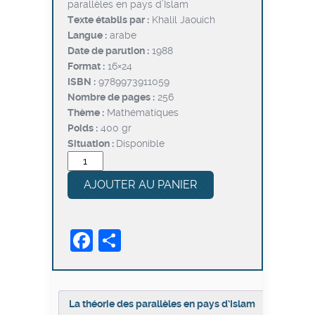
parallèles en pays d’Islam
était :
est :
Texte établis par :
Khalil Jaouich
€7,000.
€5,600.
Langue :
arabe
Date de parution :
1988
Format :
16×24
ISBN :
9789973911059
Nombre de pages :
256
Thème :
Mathématiques
Poids :
400 gr
Situation :
Disponible
quantité
de
AJOUTER AU PANIER
La
théorie
des
Facebook
Partager
parallèles
en
pays
d’Islam
La théorie des parallèles en pays d’Islam