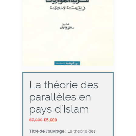
La théorie des
parallèles en
pays d’Islam
Le
Le
€
7,000
€
5,600
prix
prix
Titre de l’ouvrage :
La théorie des
initial
actuel