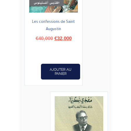
Les confessions de Saint
Augustin
Le
Le
€
40,000
€
32,000
prix
prix
initial
actuel
était :
est :
€40,000.
€32,000.
AJOUTER AU
PANIER