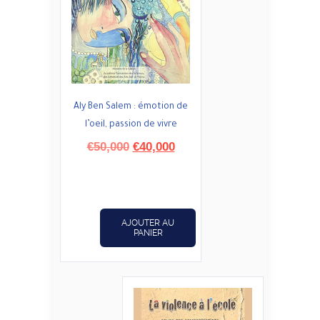
Aly Ben Salem : émotion de
l’oeil, passion de vivre
Le
Le
€
50,000
€
40,000
prix
prix
initial
actuel
était :
est :
€50,000.
€40,000.
AJOUTER AU
PANIER