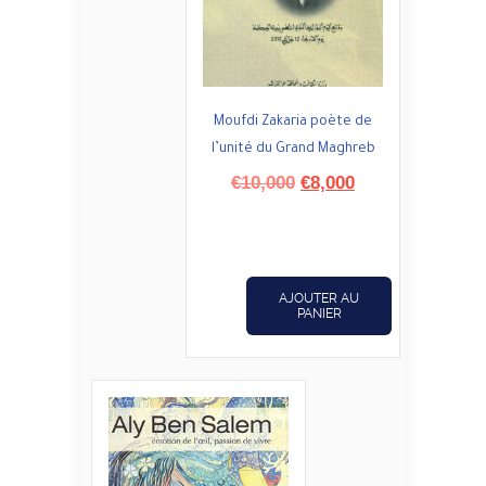
Moufdi Zakaria poète de
l’unité du Grand Maghreb
Le
Le
€
10,000
€
8,000
prix
prix
initial
actuel
était :
est :
€10,000.
€8,000.
AJOUTER AU
PANIER