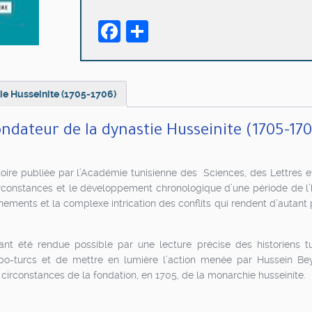
de
Facebook
Partager
Hussein
Bey,
fondateur
de
la
ie Husseinite (1705-1706)
dynastie
Husseinite
ndateur de la dynastie Husseinite (1705-17
(1705-
1706)
istoire publiée par l’Académie tunisienne des Sciences, des Lettres e
circonstances et le développement chronologique d’une période de l’
ements et la complexe intrication des conflits qui rendent d’autant
nt été rendue possible par une lecture précise des historiens tu
rabo-turcs et de mettre en lumière l’action menée par Hussein Be
s circonstances de la fondation, en 1705, de la monarchie husseinite.