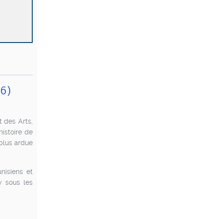
06)
t des Arts,
histoire de
 plus ardue
nisiens et
y sous les