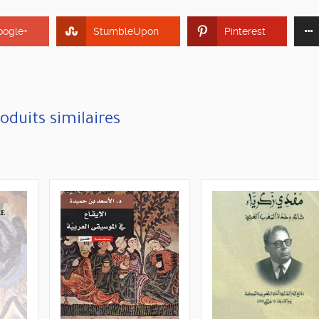
oogle+
StumbleUpon
Pinterest
oduits similaires