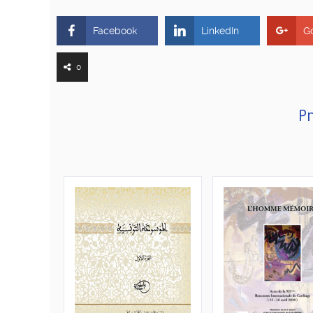
Facebook
LinkedIn
G
0
Pr