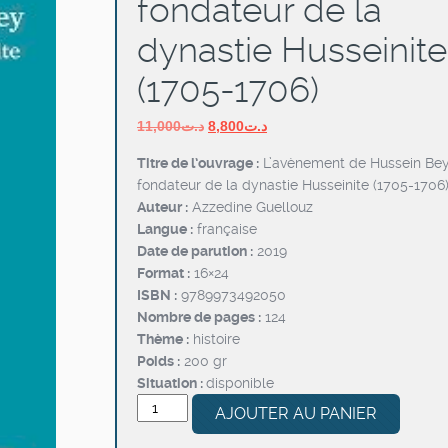
fondateur de la
dynastie Husseinite
(1705-1706)
Le
Le
11,000
د.ت
8,800
د.ت
prix
prix
Titre de l’ouvrage :
L’avènement de Hussein Bey
initial
actuel
fondateur de la dynastie Husseinite (1705-1706
était :
est :
Auteur :
Azzedine Guellouz
د.ت8,800.
د.ت11,000.
Langue :
française
Date de parution :
2019
Format :
16×24
ISBN :
9789973492050
Nombre de pages :
124
Thème :
histoire
Poids :
200 gr
Situation :
disponible
quantité
AJOUTER AU PANIER
de
L’avènement