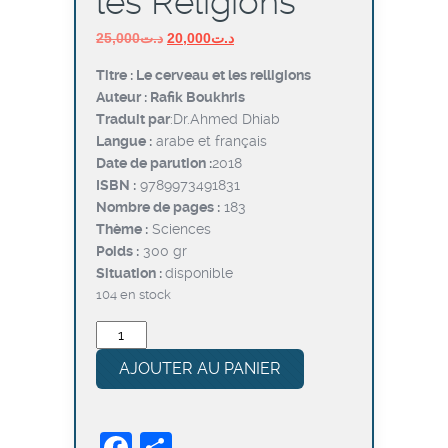
les Religions
Le
Le
25,000
د.ت
20,000
د.ت
prix
prix
Titre : Le cerveau et les relligions
initial
actuel
Auteur : Rafik Boukhris
était :
est :
Traduit par
:Dr.Ahmed Dhiab
د.ت20,000.
د.ت25,000.
Langue :
arabe et français
Date de parution :
2018
ISBN :
9789973491831
Nombre de pages :
183
Thème :
Sciences
Poids :
300 gr
Situation :
disponible
104 en stock
quantité
de
AJOUTER AU PANIER
Le
Cerveau
et
les