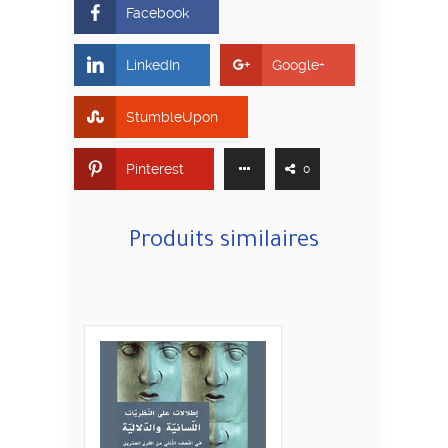
Facebook
LinkedIn
Google+
StumbleUpon
Pinterest
0
Produits similaires