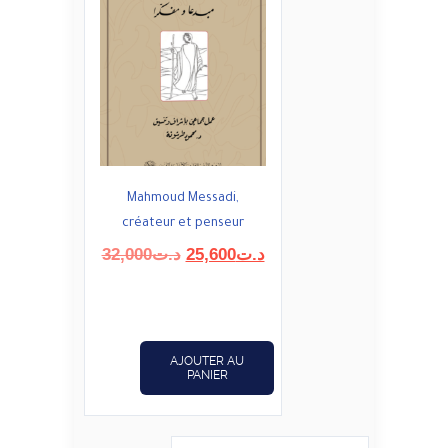
Mahmoud Messadi,
créateur et penseur
Le
Le
32,000
د.ت
25,600
د.ت
prix
prix
initial
actuel
était :
est :
د.ت25,600.
د.ت32,000.
AJOUTER AU
PANIER