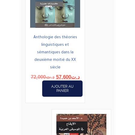
Anthologie des théories
linguistiques et
sémantiques dans la
deuxième moitié du XX
siècle
Le
Le
72,000
د.ت
57,600
د.ت
prix
prix
AJOUTER AU
initial
actuel
PANIER
était :
est :
د.ت57,600.
د.ت72,000.