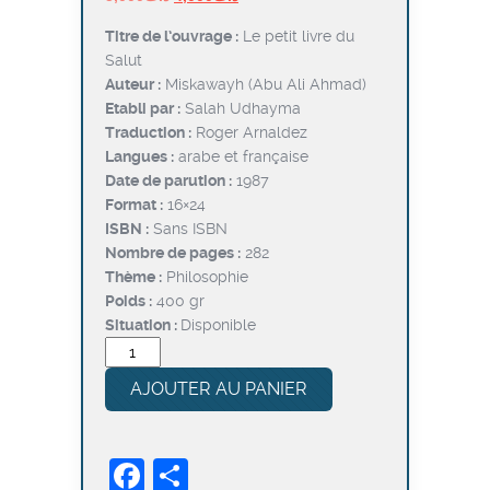
prix
prix
Titre de l’ouvrage :
Le petit livre du
initial
actuel
Salut
était :
est :
Auteur :
Miskawayh (Abu Ali Ahmad)
د.ت4,000.
د.ت5,000.
Etabli par :
Salah Udhayma
Traduction :
Roger Arnaldez
Langues :
arabe et française
Date de parution :
1987
Format :
16×24
ISBN :
Sans ISBN
Nombre de pages :
282
Thème :
Philosophie
Poids :
400 gr
Situation :
Disponible
quantité
de
AJOUTER AU PANIER
Le
Petit
Livre
Facebook
Partager
du