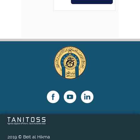
était :
est :
د.ت8,000.
د.ت10,000.
2019 © Beit al Hikma