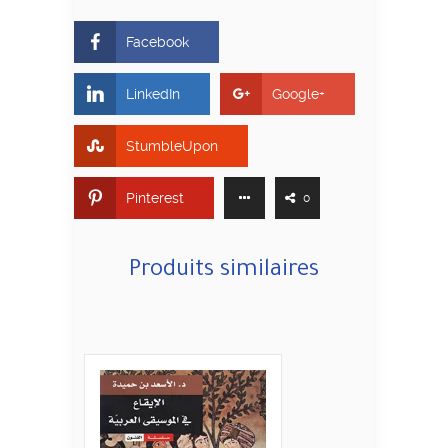
Facebook
LinkedIn
Google+
StumbleUpon
Pinterest
0
Produits similaires