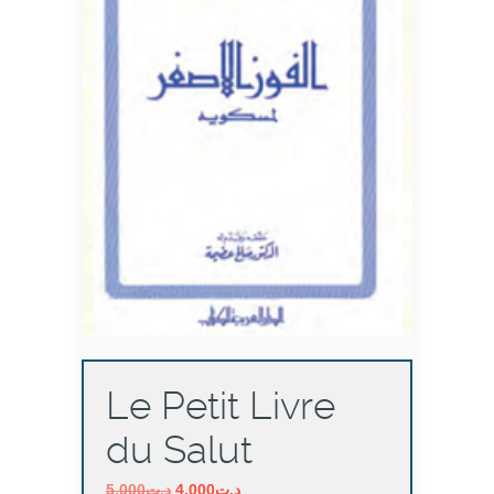
Le Petit Livre
du Salut
Le
Le
5,000
د.ت
4,000
د.ت