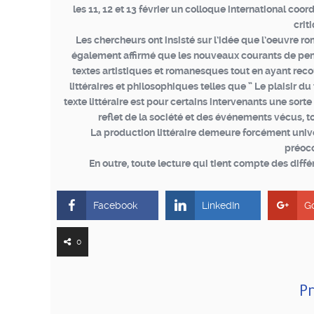
les 11, 12 et 13 février un colloque international co
crit
Les chercheurs ont insisté sur l’idée que l’oeuvre 
également affirmé que les nouveaux courants de pens
textes artistiques et romanesques tout en ayant reco
littéraires et philosophiques telles que ” Le plaisir d
texte littéraire est pour certains intervenants une sort
reflet de la société et des événements vécus,
La production littéraire demeure forcément univer
préocc
En outre, toute lecture qui tient compte des diffé
Facebook
LinkedIn
G
0
Pr