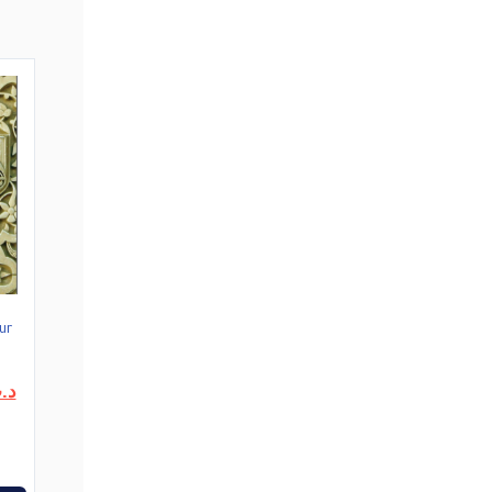
ur
Le
د.
prix
actuel
est :
د.ت16,000.
د.ت20,000.