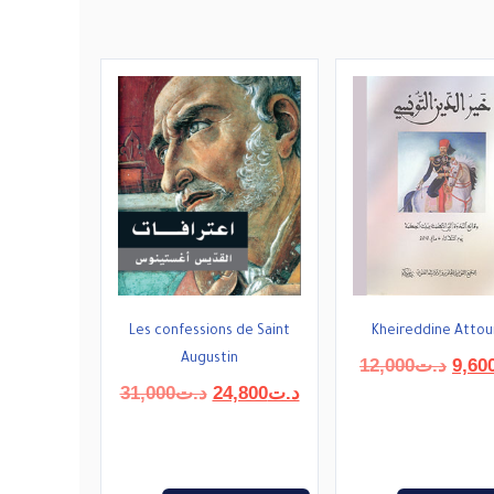
Les confessions de Saint
Kheireddine Attou
Augustin
Le
12,000
د.ت
9,60
prix
Le
Le
31,000
د.ت
24,800
د.ت
initial
prix
prix
était 
initial
actuel
était :
est :
د.ت24,800.
د.ت31,000.