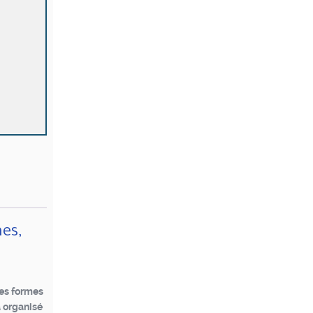
es,
des formes
a organisé