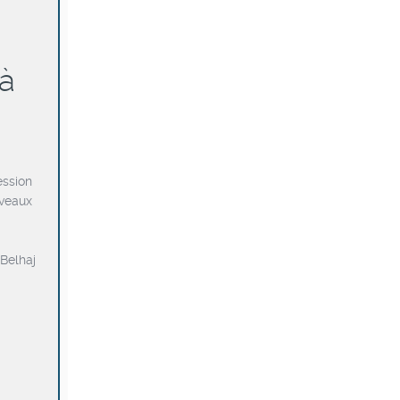
à
ession
uveaux
Belhaj