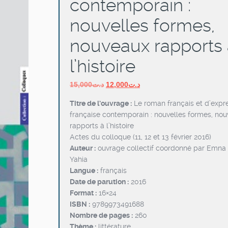
contemporain :
nouvelles formes,
nouveaux rapports 
l’histoire
Le
Le
15,000
د.ت
12,000
د.ت
prix
prix
Titre de l’ouvrage :
Le roman français et d’expr
initial
actuel
française contemporain : nouvelles formes, no
était :
est :
rapports à l’histoire
د.ت12,000.
د.ت15,000.
Actes du colloque (11, 12 et 13 février 2016)
Auteur :
ouvrage collectif coordonné par Emna 
Yahia
Langue :
français
Date de parution :
2016
Format :
16×24
ISBN :
9789973491688
Nombre de pages :
260
Thème :
littérature