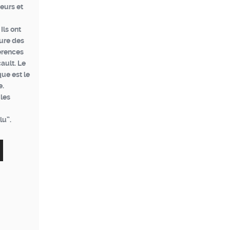
eurs et
Ils ont
ure des
érences
ault. Le
que est le
e.
 les
lu”.