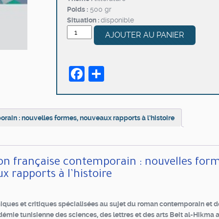
Poids :
500 gr
Situation :
disponible
quantité
AJOUTER AU PANIER
de
Le
roman
Facebook
Partager
français
et
d’expression
française
contemporain
rain : nouvelles formes, nouveaux rapports à l’histoire
:
nouvelles
formes,
nouveaux
on française contemporain : nouvelles form
rapports
x rapports à l’histoire
à
l’histoire
ques et critiques spécialisées au sujet du roman contemporain et 
émie tunisienne des sciences, des lettres et des arts Beit al-Hikma 