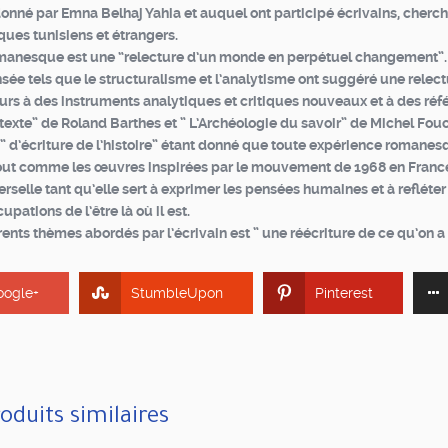
ordonné par Emna Belhaj Yahia et auquel ont participé écrivains, cherch
iques tunisiens et étrangers.
romanesque est une “relecture d’un monde en perpétuel changement”. 
ée tels que le structuralisme et l’analytisme ont suggéré une relect
urs à des instruments analytiques et critiques nouveaux et à des réf
u texte” de Roland Barthes et ” L’Archéologie du savoir” de Michel Fouc
e ” d’écriture de l’histoire” étant donné que toute expérience romanes
 tout comme les œuvres inspirées par le mouvement de 1968 en Franc
selle tant qu’elle sert à exprimer les pensées humaines et à refléter
upations de l’être là où il est.
rents thèmes abordés par l’écrivain est ” une réécriture de ce qu’on a 
oogle+
StumbleUpon
Pinterest
oduits similaires