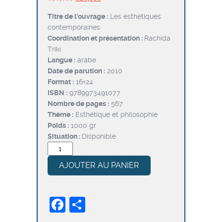
prix
prix
Titre de l’ouvrage :
Les esthétiques
initial
actuel
contemporaines
était :
est :
Coordination et présentation :
Rachida
€30,000.
€24,000.
Triki
Langue :
arabe
Date de parution :
2010
Format :
16×24
ISBN :
9789973491077
Nombre de pages :
567
Thème :
Esthétique et philosophie
Poids :
1000 gr
Situation :
Disponible
quantité
de
AJOUTER AU PANIER
Les
esthétiques
contemporaines
Facebook
Partager