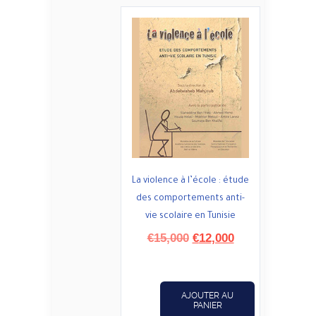
La violence à l’école : étude
des comportements anti-
vie scolaire en Tunisie
Le
Le
€
15,000
€
12,000
prix
prix
initial
actuel
était :
est :
AJOUTER AU
€15,000.
€12,000.
PANIER