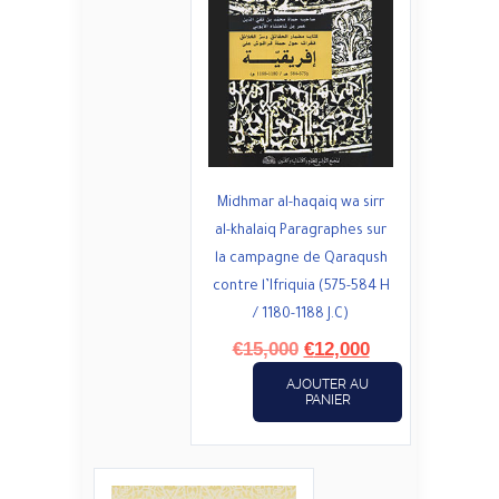
Midhmar al-haqaiq wa sirr
al-khalaiq Paragraphes sur
la campagne de Qaraqush
contre l’Ifriquia (575-584 H
/ 1180-1188 J.C)
Le
Le
€
15,000
€
12,000
prix
prix
AJOUTER AU
initial
actuel
PANIER
était :
est :
€15,000.
€12,000.