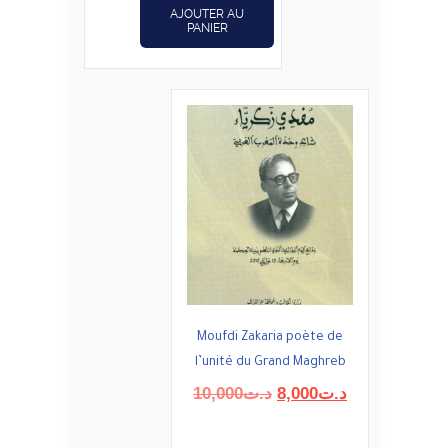
AJOUTER AU
PANIER
Moufdi Zakaria poète de
l’unité du Grand Maghreb
Le
Le
10,000
د.ت
8,000
د.ت
prix
prix
initial
actuel