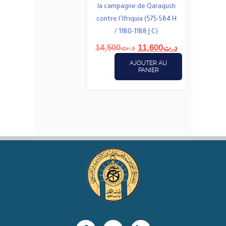
la campagne de Qaraqush
contre l’Ifriquia (575-584 H
/ 1180-1188 J.C)
Le
Le
14,500
د.ت
11,600
د.ت
prix
prix
AJOUTER AU
initial
actuel
PANIER
était :
est :
د.ت11,600.
د.ت14,500.