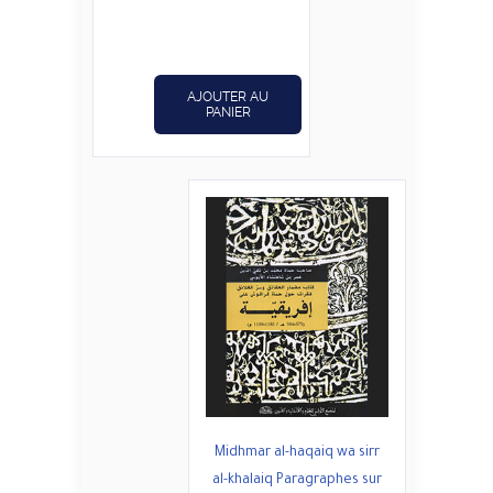
prix
prix
initial
actuel
était :
est :
د.ت24,800.
د.ت31,000.
AJOUTER AU
PANIER
Midhmar al-haqaiq wa sirr
al-khalaiq Paragraphes sur