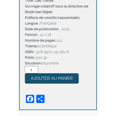
Titre : Les Traces
initial
actuel
Ouvrage collectif sous la direction de
était :
est :
Riadh ben Rejeb
د.ت24,000.
د.ت30,000.
Préface de vassilis kapsambelis
Langue :
Française
Date de publication
: 2025
Format :
24 x 16
Nombre de pages :
212
Thème:
scientifique
ISBN :
978-9973-49-261-6
Poids :
500 gr
Situation:
disponible
quantité
de
AJOUTER AU PANIER
Les
Traces
Facebook
Partager