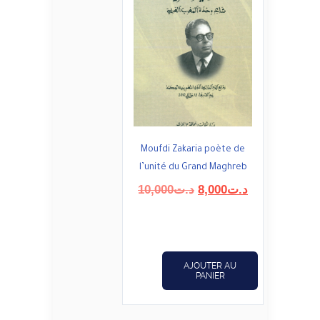
Moufdi Zakaria poète de
l’unité du Grand Maghreb
Le
Le
10,000
د.ت
8,000
د.ت
prix
prix
initial
actuel
était :
est :
د.ت8,000.
د.ت10,000.
AJOUTER AU
PANIER