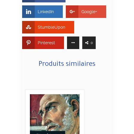
LinkedIn
Google+
StumbleUpon
Pinterest
0
Produits similaires