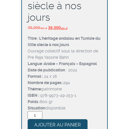
siècle à nos
jours
Le
Le
45,000
د.ت
36,000
د.ت
prix
prix
Titre : L’héritage andalou en Tunisie du
initial
actuel
XIIIe siècle à nos jours
était :
est :
Ouvrage collectif sous la direction de
د.ت36,000.
د.ت45,000.
Pre Raja Yassine Bahri
Langue :Arabe – Français – Espagnol
Date de publication
: 2024
Format :
24 x 16
Nombre de pages :
294
Thème:
patrimoine
ISBN :
978-9973-49-253-1
Poids :
600 gr
Situation:
disponible
quantité
de
AJOUTER AU PANIER
L’héritage