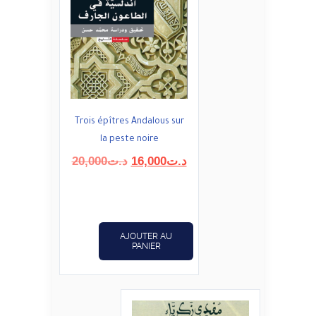
Trois épîtres Andalous sur
la peste noire
Le
Le
20,000
د.ت
16,000
د.ت
prix
prix
initial
actuel
était :
est :
د.ت16,000.
د.ت20,000.
AJOUTER AU
PANIER