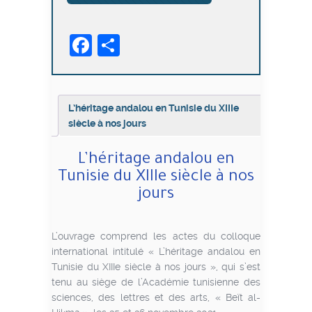
andalou
en
Facebook
Partager
Tunisie
du
XIIIe
siècle
à
L’héritage andalou en Tunisie du XIIIe
nos
siècle à nos jours
jours
L’héritage andalou en
Tunisie du XIIIe siècle à nos
jours
L’ouvrage comprend les actes du colloque
international intitulé « L’héritage andalou en
Tunisie du XIIIe siècle à nos jours », qui s’est
tenu au siège de l’Académie tunisienne des
sciences, des lettres et des arts, « Beït al-