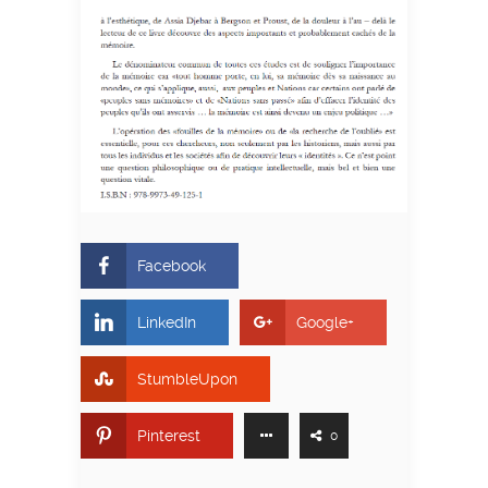
Facebook
LinkedIn
Google+
StumbleUpon
Pinterest
0