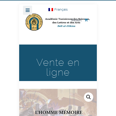
Français
Basket
Vente en
ligne