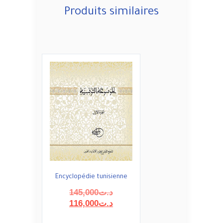
Produits similaires
Encyclopédie tunisienne
Le
145,000
د.ت
prix
Le
116,000
د.ت
initial
prix