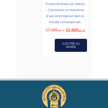
Fiction littéraire et cinéma
– Constantes et mutations
d’une interrelation dans le
monde contemporain.
Le
Le
17,000
د.ت
13,600
د.ت
prix
prix
initial
actuel
AJOUTER AU
était :
est :
PANIER
د.ت13,600.
د.ت17,000.