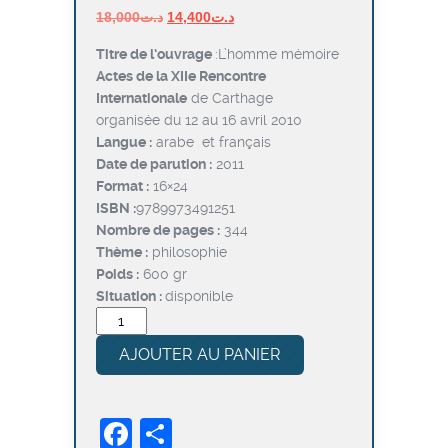
Le
Le
18,000
د.ت
14,400
د.ت
prix
prix
Titre de l’ouvrage
:L’homme mémoire
initial
actuel
Actes de la XIIe Rencontre
était :
est :
Internationale
de Carthage
د.ت14,400.
د.ت18,000.
organisée du 12 au 16 avril 2010
Langue :
arabe et français
Date de parution :
2011
Format :
16×24
ISBN :
9789973491251
Nombre de pages :
344
Thème :
philosophie
Poids :
600 gr
Situation :
disponible
quantité
de
AJOUTER AU PANIER
L’homme
mémoire
Facebook
Partager