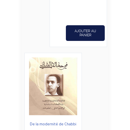
initial
actuel
était :
est :
د.ت14,800.
د.ت18,500.
AJOUTER AU
PANIER
De la modernité de Chabbi