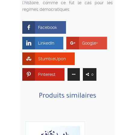
l’histoire, comme ce fut le cas pour les
régimes démocratiques.
Facebook
LinkedIn
Google+
StumbleUpon
Pinterest
0
Produits similaires