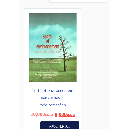
Santé et environnement
dans le bassin
méditerranéen
Le
Le
10,000
د.ت
8,000
د.ت
prix
prix
initial
actuel
AJOUTER AU