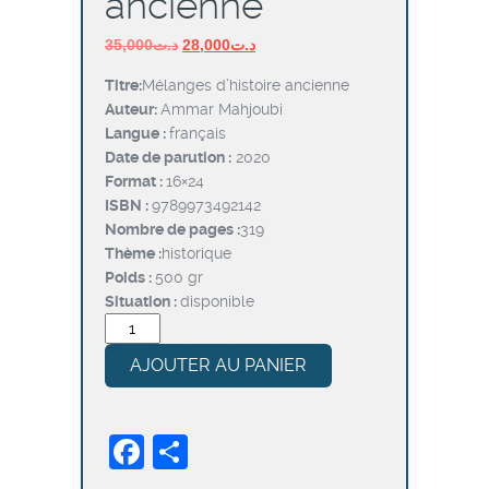
ancienne
Le
Le
35,000
د.ت
28,000
د.ت
prix
prix
Titre:
Mélanges d’histoire ancienne
initial
actuel
Auteur:
Ammar Mahjoubi
était :
est :
Langue :
français
د.ت28,000.
د.ت35,000.
Date de parution :
2020
Format :
16×24
ISBN :
9789973492142
Nombre de pages :
319
Thème :
historique
Poids :
500 gr
Situation :
disponible
quantité
de
AJOUTER AU PANIER
Mélanges
d’histoire
ancienne
Facebook
Partager