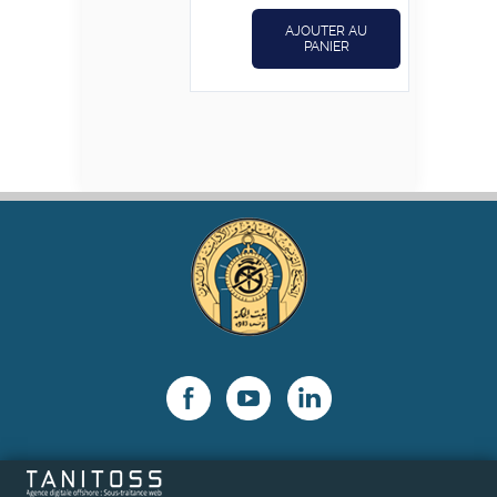
د.ت24,800.
د.ت31,000.
AJOUTER AU
PANIER