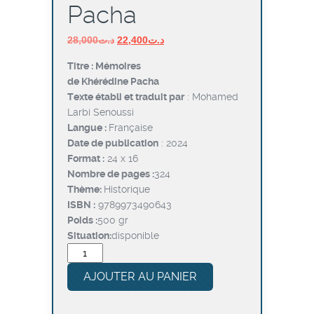
Pacha
Le
Le
28,000
د.ت
22,400
د.ت
prix
prix
Titre : Mémoires
initial
actuel
de Khérédine Pacha
était :
est :
Texte établi et traduit par
: Mohamed
د.ت22,400.
د.ت28,000.
Larbi Senoussi
Langue :
Française
Date de publication
: 2024
Format :
24 x 16
Nombre de pages :
324
Thème:
Historique
ISBN :
9789973490643
Poids :
500 gr
Situation:
disponible
quantité
de
AJOUTER AU PANIER
Mémoires
de
Khérédine