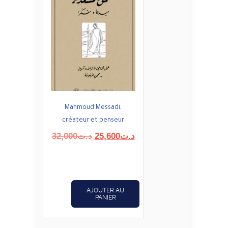
Mahmoud Messadi,
créateur et penseur
Le
Le
32,000
د.ت
25,600
د.ت
prix
prix
initial
actuel
était :
est :
د.ت25,600.
د.ت32,000.
AJOUTER AU
PANIER