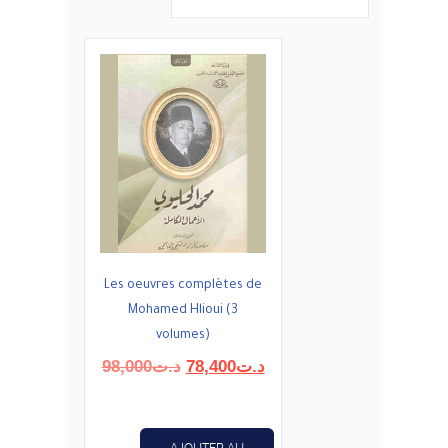
Les oeuvres complètes de
Mohamed Hlioui (3
volumes)
Le
Le
98,000
د.ت
78,400
د.ت
prix
prix
initial
actuel
était :
est :
AJOUTER AU