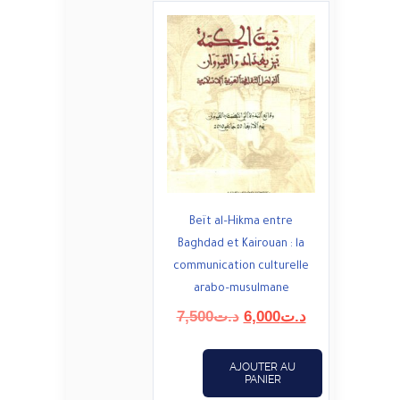
Beït al–Hikma entre
Baghdad et Kairouan : la
communication culturelle
arabo–musulmane
Le
Le
7,500
د.ت
6,000
د.ت
prix
prix
initial
actuel
AJOUTER AU
était :
est :
PANIER
د.ت6,000.
د.ت7,500.