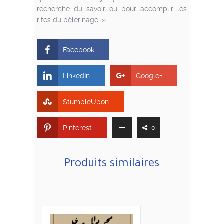
recherche du savoir ou pour accomplir les
rites du pèlerinage. »
Facebook
LinkedIn
Google+
StumbleUpon
Pinterest
0
Produits similaires