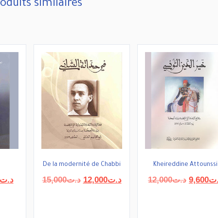
oduits similaires
De la modernité de Chabbi
Kheireddine Attounssi
Le
Le
Le
Le
د.ت
15,000
د.ت
12,000
د.ت
12,000
د.ت
9,600
ت
prix
prix
prix
prix
actuel
initial
actuel
initial
est :
était :
est :
était :