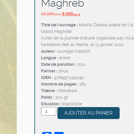
Maghreb
Le
Le
10,000
د.ت
8,000
د.ت
prix
prix
Titre de l’ouvrage :
Moufdi Zakaria poète de l’un
initial
actuel
Grand Maghreb
était :
est :
Actes de la journée d’étude organisée par l’A
د.ت8,000.
د.ت10,000.
tunisienne Beït al-Hikma, le 13 janvier 2010
Auteur :
ouvrage collectif
Langue :
arabe
Date de parution :
2011
Format :
16×24
ISBN :
9789973491190
Nombre de pages :
183
Thème :
littérature
Poids :
300 gr
Situation :
disponible
quantité
AJOUTER AU PANIER
de
Moufdi
Zakaria