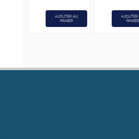
était :
est :
د.ت24,800.
د.ت31,000.
AJOUTER AU
AJOUTER
PANIER
PANIER