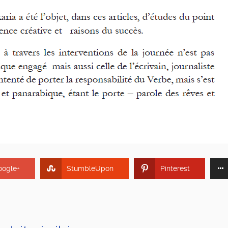
oogle+
StumbleUpon
Pinterest