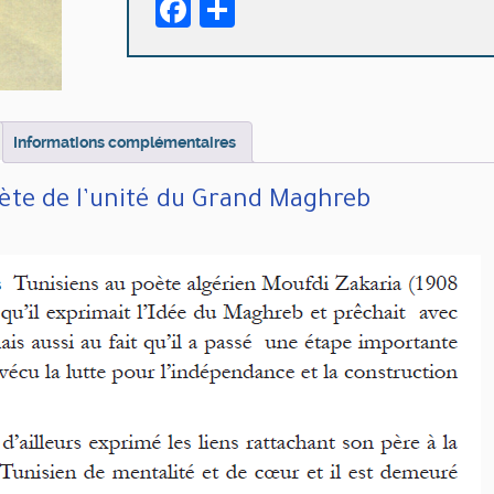
Facebook
Partager
poète
de
l’unité
du
Grand
Maghreb
Informations complémentaires
ète de l’unité du Grand Maghreb