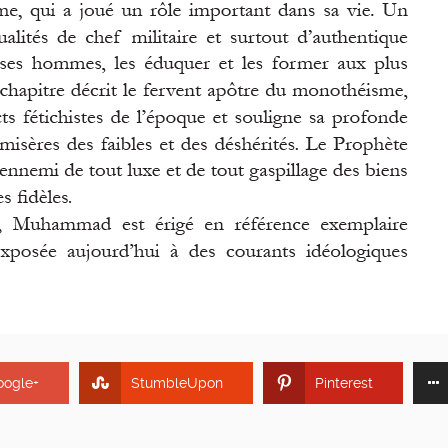
oogle+
StumbleUpon
Pinterest