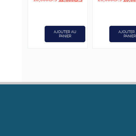
prix
prix
prix
initial
actuel
initial
était :
est :
était :
د.ت12,800.
د.ت16,000.
AJOUTER AU
AJOUTER
PANIER
PANIER