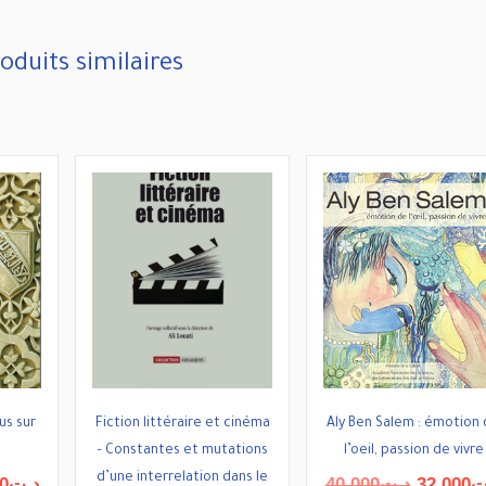
oduits similaires
us sur
Fiction littéraire et cinéma
Aly Ben Salem : émotion
– Constantes et mutations
l’oeil, passion de vivre
d’une interrelation dans le
Le
Le
0
د.ت
40,000
د.ت
32,000
ت