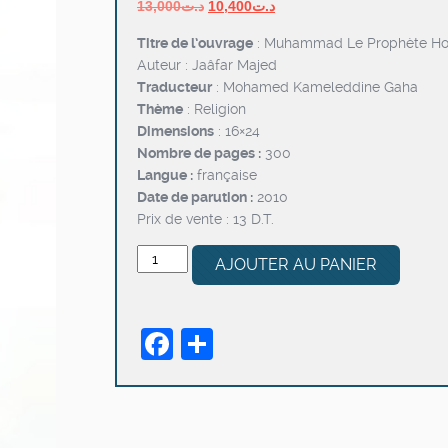
Le
Le
13,000
د.ت
10,400
د.ت
prix
prix
Titre de l’ouvrage
: Muhammad Le Prophète 
initial
actuel
Auteur : Jaâfar Majed
était :
est :
Traducteur
: Mohamed Kameleddine Gaha
د.ت10,400.
د.ت13,000.
Thème
: Religion
Dimensions
: 16×24
Nombre de pages :
300
Langue :
française
Date de parution :
2010
Prix de vente : 13 D.T.
quantité
AJOUTER AU PANIER
de
Muhammad
Le
Facebook
Partager
Prophète
Homme