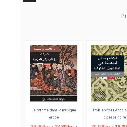
Pr
Le rythme dans la musique
Trois épîtres Andalo
arabe
la peste noire
Le
Le
Le
16,000
د.ت
12,800
د.ت
20,000
د.ت
16,00