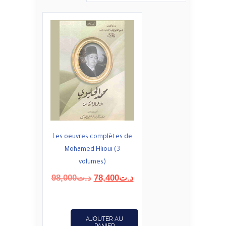
Les oeuvres complètes de
Mohamed Hlioui (3
volumes)
Le
Le
98,000
د.ت
78,400
د.ت
prix
prix
initial
actuel
était :
est :
AJOUTER AU
د.ت78,400.
د.ت98,000.
PANIER