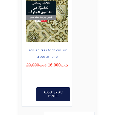
Trois épîtres Andalous sur
la peste noire
Le
Le
20,000
د.ت
16,000
د.ت
prix
prix
initial
actuel
était :
est :
د.ت16,000.
د.ت20,000.
AJOUTER AU
PANIER