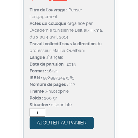
prix
prix
Titre de l’ouvrage :
Penser
initial
actuel
l’engagement
était :
est :
Actes du colloque
organisé par
د.ت7,600.
د.ت9,500.
l’Académie tunisienne Beït al-Hikma,
du 3 au 4 avril 2014
Travail collectif sous la direction
du
professeur Malika Ouelbani
Langue
:français
Date de parution :
2015
Format :
16×24
ISBN :
9789973491565
Nombre de pages :
112
Thème :
Philosophie
Poids :
200 gr
Situation :
disponible
quantité
de
AJOUTER AU PANIER
Penser
l’engagement