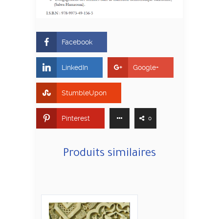
Facebook
LinkedIn
Google+
StumbleUpon
Pinterest
0
Produits similaires