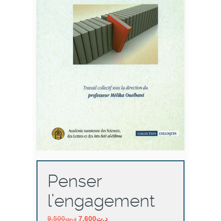
Penser
l’engagement
Le
Le
9,500
د.ت
7,600
د.ت