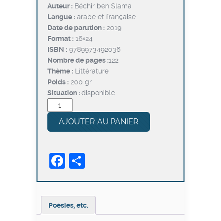
Auteur :
Béchir ben Slama
était :
est :
Langue :
arabe et française
د.ت9,600.
د.ت12,000.
Date de parution :
2019
Format :
16×24
ISBN :
9789973492036
Nombre de pages :
122
Thème :
Littérature
Poids :
200 gr
Situation :
disponible
quantité
de
AJOUTER AU PANIER
Poésies,
etc.
Facebook
Partager
Poésies, etc.