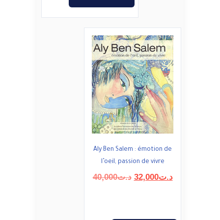
Aly Ben Salem : émotion de
l’oeil, passion de vivre
Le
Le
40,000
د.ت
32,000
د.ت
prix
prix
initial
actuel
était :
est :
د.ت32,000.
د.ت40,000.