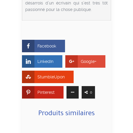
désarrois d’un écrivain qui s’est très tôt
passionné pour la chose publique.
Facebook
LinkedIn
Google+
StumbleUpon
Pinterest
0
Produits similaires