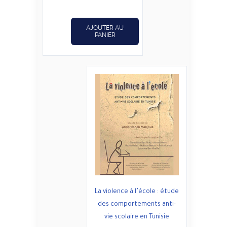
د.ت14,800.
د.ت18,500.
AJOUTER AU
PANIER
La violence à l’école : étude
des comportements anti-
vie scolaire en Tunisie