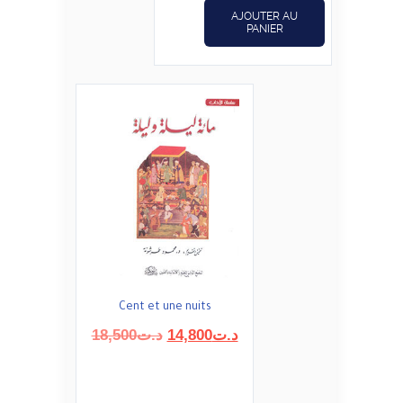
AJOUTER AU
PANIER
Cent et une nuits
Le
Le
18,500
د.ت
14,800
د.ت
prix
prix
initial
actuel
était :
est :