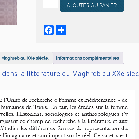
quantité
AJOUTER AU PANIER
de
Réel
et
Facebook
Partager
imaginaire
de
la
femme
dans
u Maghreb au XXe siècle.
Informations complémentaires
la
littérature
 dans la littérature du Maghreb au XXe sièc
du
Maghreb
au
XXe
siècle.