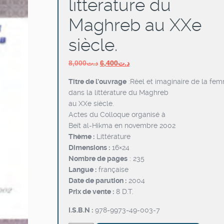
littérature du
Maghreb au XXe
siècle.
Le
Le
8,000
د.ت
6,400
د.ت
prix
prix
Titre de l’ouvrage
:Réel et imaginaire de la fe
initial
actuel
dans la littérature du Maghreb
était :
est :
au XXe siècle.
د.ت6,400.
د.ت8,000.
Actes du Colloque organisé à
Beït al-Hikma en novembre 2002
Thème :
Littérature
Dimensions :
16×24
Nombre de pages
: 235
Langue :
française
Date de parution :
2004
Prix de vente :
8 D.T.
I.S.B.N :
978-9973-49-003-7