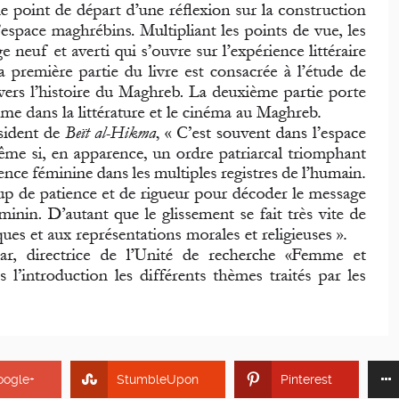
oogle+
StumbleUpon
Pinterest