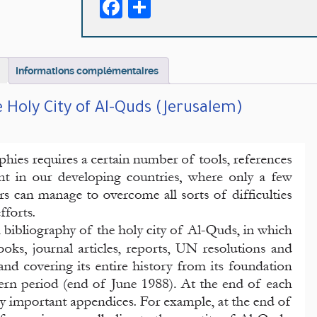
Facebook
Partager
the
Holy
City
of
Al-
Informations complémentaires
Quds
(Jerusalem)
e Holy City of Al-Quds (Jerusalem)