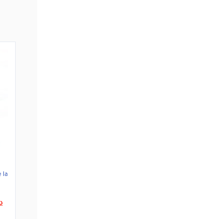
 la
e
Le
د
prix