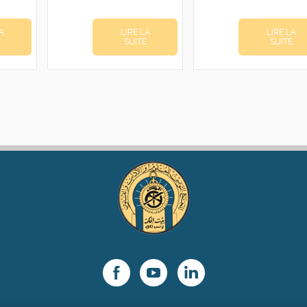
initial
actuel
initial
prix
était :
est :
était :
actuel
A
LIRE LA
LIRE LA
د.ت8,400.
د.ت10,500.
est :
E
SUITE
SUITE
د.ت2,400.
د.ت3,000.