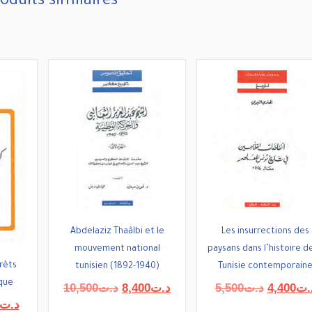
oduits similaires
Abdelaziz Thaâlbi et le
Les insurrections des
mouvement national
paysans dans l’histoire de
rêts
tunisien (1892-1940)
Tunisie contemporain
ique
Le
Le
Le
10,500
د.ت
8,400
د.ت
5,500
د.ت
4,400
.ت
prix
prix
prix
Le
د.ت