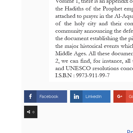
Facebook
LinkedIn
G
0