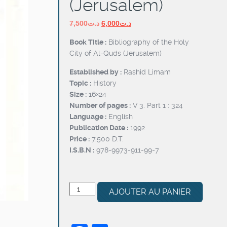
(Jerusalem)
Le
Le
7,500
د.ت
6,000
د.ت
prix
prix
Book Title :
Bibliography of the Holy
initial
actuel
City of Al-Quds (Jerusalem)
était :
est :
د.ت6,000.
د.ت7,500.
Established by :
Rashid Limam
Topic :
History
Size :
16×24
Number of pages :
V 3. Part 1 : 324
Language :
English
Publication Date :
1992
Price :
7.500 D.T.
I.S.B.N :
978-9973-911-99-7
quantité
AJOUTER AU PANIER
de
Bibliography
of