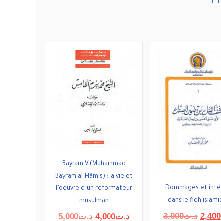
Pr
Bayram V,(Muhammad
Bayram al-Hâmis) : la vie et
Dommages et inté
l’oeuvre d’un réformateur
dans le fiqh islam
musulman
Le
Le
Le
3,000
د.ت
2,400
5,000
د.ت
4,000
د.ت