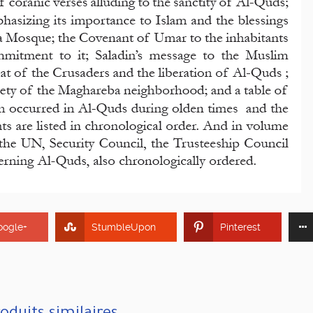
oogle+
StumbleUpon
Pinterest