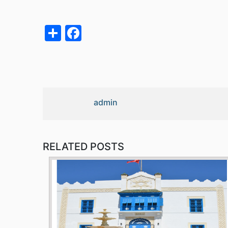
acebook
Share
admin
RELATED POSTS