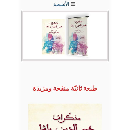
الأنشطة
طبعة ثانيّة منقحة ومزيدة