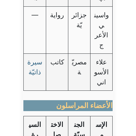
واسين
جزائر
رواية
—
ي
يّة
الأعر
ج
علاء
مصريّ
كاتب
سيرة
الأسو
ة
ذاتيّة
اني
الأعضاء المراسلون
الإس
الجن
الاخت
السي
م
سيّة
صا
رة