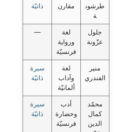
طرشون
مقارن
ذاتيّة
ة
جلول
لغة
—
عزّونة
ورواية
فرنسيّة
منير
لغة
سيرة
الفندري
وآداب
ذاتيّة
ألمانيّة
محمّد
أدب
سيرة
كمال
وحضارة
ذاتيّة
الدين
فرنسيّة