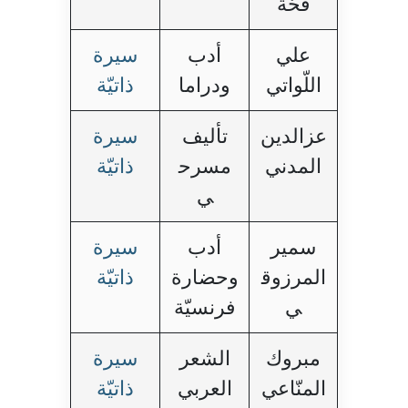
قحّة
علي
أدب
سيرة
اللّواتي
ودراما
ذاتيّة
عزالدين
تأليف
سيرة
المدني
مسرح
ذاتيّة
ي
سمير
أدب
سيرة
المرزوق
وحضارة
ذاتيّة
ي
فرنسيّة
مبروك
الشعر
سيرة
المنّاعي
العربي
ذاتيّة