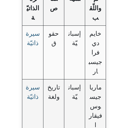
واللّق
ص
الذاتيّ
ب
ة
خايم
إسبان
حقو
سيرة
دي
يّة
ق
ذاتيّة
فرا
جيسب
ار
ماريا
إسبان
تاريخ
سيرة
جيس
يّة
ولغة
ذاتيّة
وس
فيقار
ا