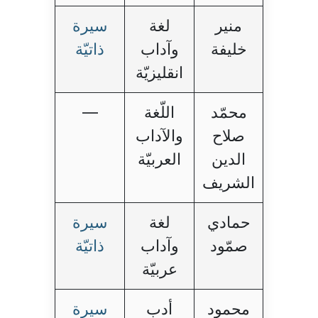
منير
لغة
سيرة
خليفة
وآداب
ذاتيّة
انقليزيّة
محمّد
اللّغة
—
صلاح
والآداب
الدين
العربيّة
الشريف
حمادي
لغة
سيرة
صمّود
وآداب
ذاتيّة
عربيّة
محمود
أدب
سيرة