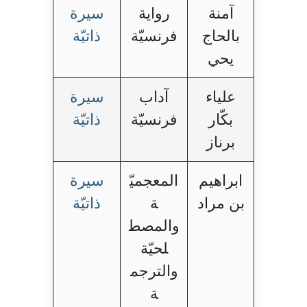
آمنة
رواية
سيرة
بالحاج
فرنسيّة
ذاتيّة
يحي
علياء
آداب
سيرة
بكّار
فرنسيّة
ذاتيّة
برناز
ابراهيم
المعجميّ
سيرة
بن مراد
ة
ذاتيّة
والمصط
لحيّة
والترجم
ة