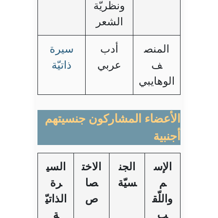
ونظريّة
الشعر
المنص
أدب
سيرة
ف
عربي
ذاتيّة
الوهايبي
الأعضاء المشاركون جنسيتهم
أجنبية
الإس
الجن
الاخت
السي
م
سيّة
صا
رة
واللّق
ص
الذاتيّ
ب
ة