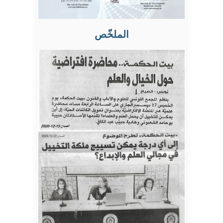
الملخّص