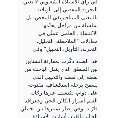
في رأي الأستاذة الشعبوني لا يعني
التجريد المفضي إلى تأويلات
بالمعنى الميتافيزيقي المحض، بل
سلسلة من مراحل يحتّمها
الاكتشاف العلمي تتمثّل في
معادلات “الملاحظة، التحليل،
التجربة، التأويل، التخييل” وفي
هذا الصدد ذكّرت بمقارنة انشتاين
بين المنطق الذي ينقل الباحث من
نقطة إلى نقطة والتخييل الذي
يسمح برحلة استكشافية مفتوحة
على دوام، يكتشف عبرها رحّالة
العلم أسرار الكائن الحي وجغرافيا
قارّته. وفي إطار تمييزها بين تخييلي
العالم والفنان أشارت الأستاذة