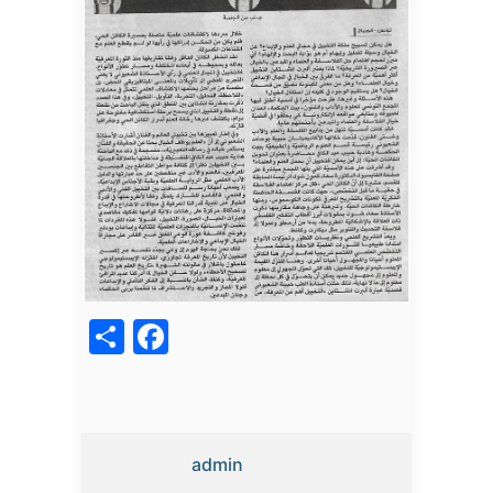
acebook
Share
admin