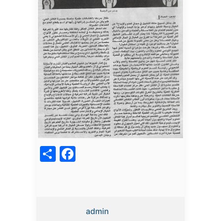
acebook
Share
admin