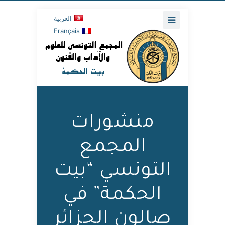
العربية
Français
منشورات
المجمع
التونسي “بيت
الحكمة” في
صالون الجزائر