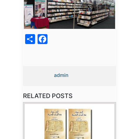
acebook
Share
admin
RELATED POSTS