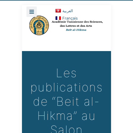
العربية
Français
Les
publications
de “Beit al-
Hikma” au
Salon