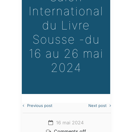
International
du Livre
Sousse -du
16 au 26 mai
2024
Previous post
Next post
16 mai 2024
Comments off