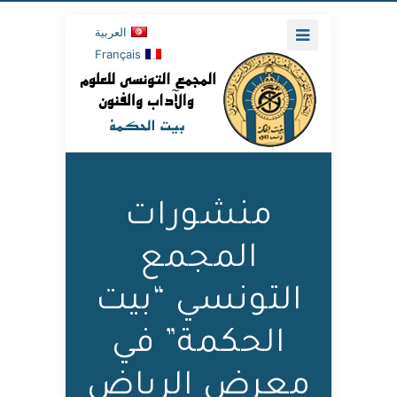
العربية
Français
منشورات
المجمع
التونسي “بيت
الحكمة” في
معرض الرياض