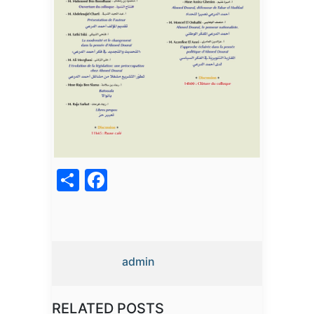
acebook
Share
admin
RELATED POSTS