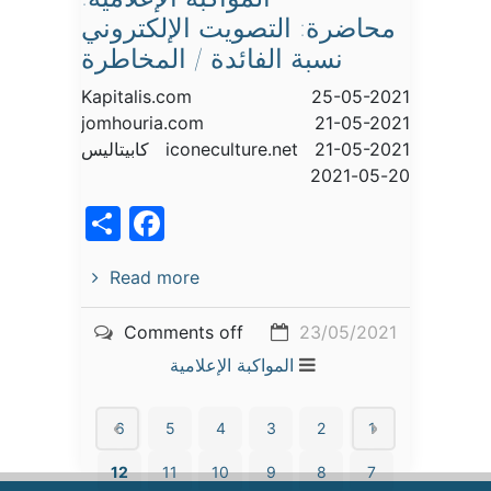
محاضرة: التصويت الإلكتروني
نسبة الفائدة / المخاطرة
Kapitalis.com 25-05-2021
jomhouria.com 21-05-2021
iconeculture.net 21-05-2021 كابيتاليس
20-05-2021
acebook
Share
Read more
Comments off
23/05/2021
المواكبة الإعلامية
6
5
4
3
2
1
12
11
10
9
8
7