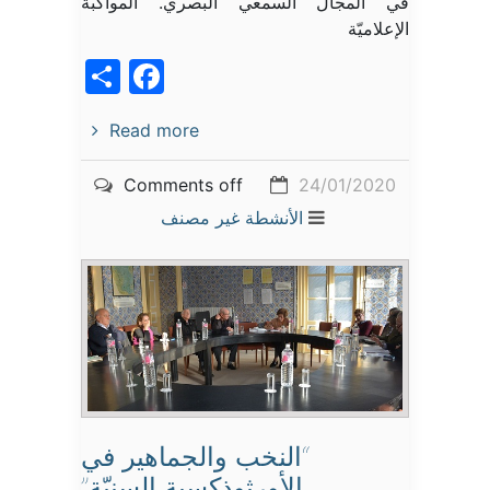
في المجال السمعي البصري. المواكبة
الإعلاميّة
acebook
Share
Read more
Comments off
24/01/2020
الأنشطة
غير مصنف
“النخب والجماهير في
الأورثوذكسية السنيّة”