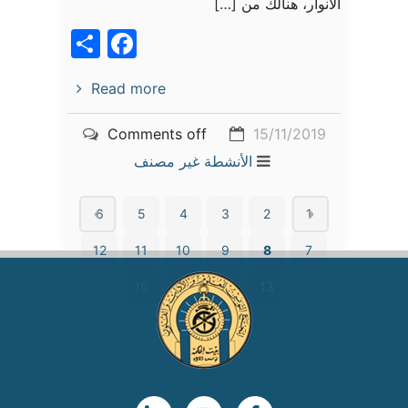
الأنوار، هنالك من […]
acebook
Share
Read more
Comments off
15/11/2019
الأنشطة
غير مصنف
6
5
4
3
2
1
12
11
10
9
8
7
16
15
14
13