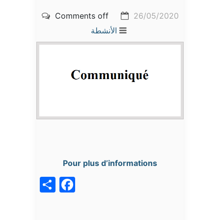
Comments off
26/05/2020
الأنشطة
Pour plus d’informations
acebook
Share