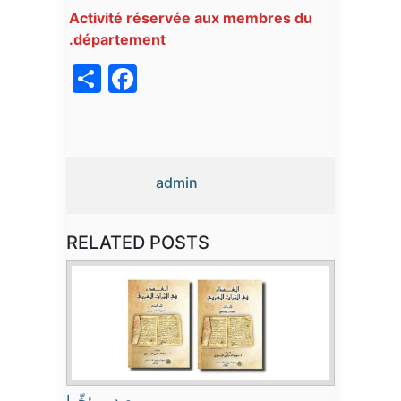
Activité réservée aux membres du
département.
acebook
Share
admin
RELATED POSTS
صدر مؤخّرا