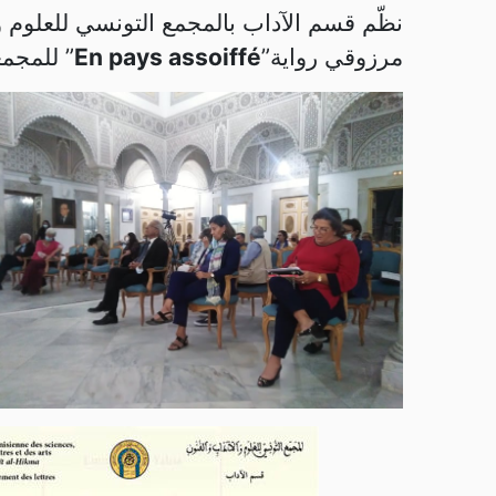
مرزوقي رواية”
En pays assoiffé
” للمجمعي