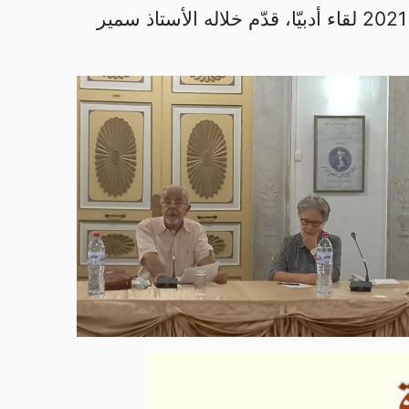
نظّم قسم الآداب بالمجمع التونسي للعلوم والآداب والفنون “بيت الحكمة” يوم الجمعة 08 أكتوبر 2021 لقاء أدبيّا، قدّم خلاله الأستاذ سمير