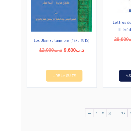
Lettres du
Khéréd
29,000
Les Ulémas tunisiens (1873-1915)
Le
Le
12,000
د.ت
9,600
د.ت
prix
prix
initial
actuel
était :
est :
د.ت9,600.
د.ت12,000.
LIRE LA SUITE
AJ
←
1
2
3
…
17