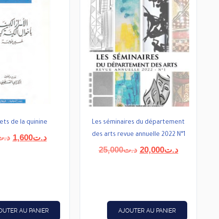
ets de la quinine
Les séminaires du département
des arts revue annuelle 2022 N°1
Le
Le
د.ت
1,600
د.ت
prix
prix
Le
Le
25,000
د.ت
20,000
د.ت
initial
actuel
prix
prix
était :
est :
initial
actuel
د.ت1,600.
د.ت2,000.
était :
est :
د.ت20,000.
د.ت25,000.
OUTER AU PANIER
AJOUTER AU PANIER