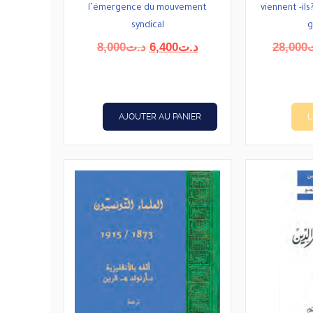
l’émergence du mouvement
viennent -ils
syndical
g
Le
Le
8,000
د.ت
6,400
د.ت
28,000
prix
prix
initial
actuel
était :
est :
د.ت6,400.
د.ت8,000.
AJOUTER AU PANIER
L