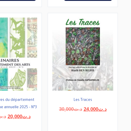
ires du département
Les Traces
ue annuelle 2025 – N°3
Le
Le
30,000
د.ت
24,000
د.ت
prix
prix
Le
Le
د.ت
20,000
د.ت
initial
actuel
prix
prix
était :
est :
initial
actuel