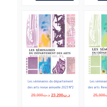
Les séminaires du département
Les sémina
des arts revue annuelle 2023 N°2
des arts: Rev
Le
Le
29,000
د.ت
23,200
د.ت
25,000
prix
prix
initial
actuel