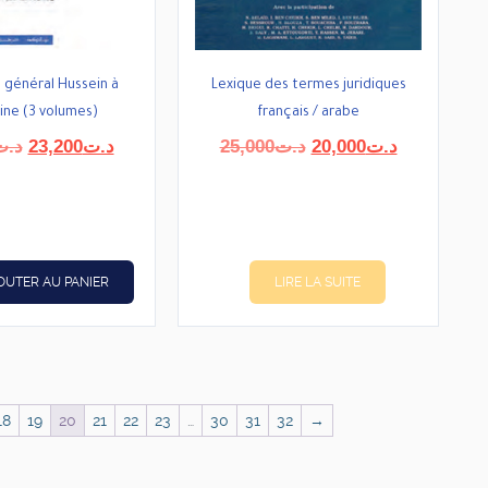
 général Hussein à
Lexique des termes juridiques
ine (3 volumes)
français / arabe
Le
Le
Le
Le
د.ت
23,200
د.ت
25,000
د.ت
20,000
د.ت
prix
prix
prix
prix
initial
actuel
initial
actuel
était :
est :
était :
est :
د.ت20,000.
د.ت25,000.
د.ت23,200.
د.ت29,000.
OUTER AU PANIER
LIRE LA SUITE
18
19
20
21
22
23
…
30
31
32
→