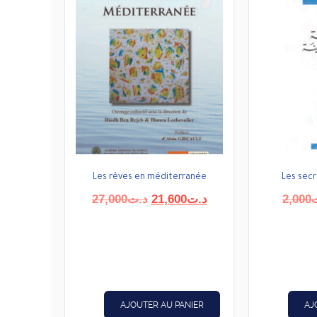
Les rêves en méditerranée
Les secr
Le
Le
27,000
د.ت
21,600
د.ت
2,000
prix
prix
initial
actuel
était :
est :
د.ت21,600.
د.ت27,000.
AJOUTER AU PANIER
AJ