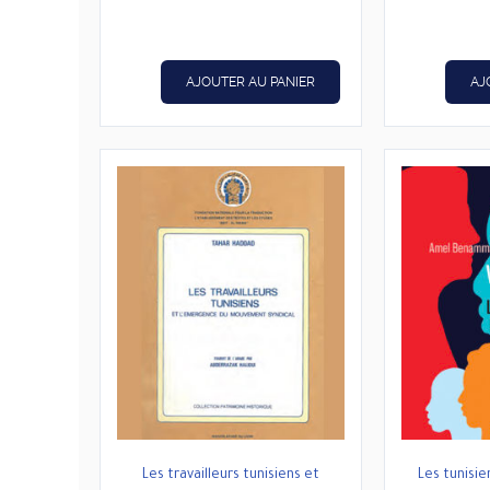
était :
est :
د.ت23,200.
د.ت29,000.
AJOUTER AU PANIER
AJ
Les travailleurs tunisiens et
Les tunisie