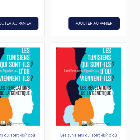
د.ت24,000.
د.ت30,000.
était :
est :
د.ت20,000.
د.ت25,000.
OUTER AU PANIER
AJOUTER AU PANIER
ns qui sont -ils? doù
Les tunisiens qui sont -ils? d’où