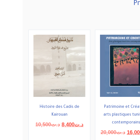
Pr
Histoire des Cadis de
Patrimoine et Créa
Kairouan
arts plastiques tuni
contemporain
Le
Le
10,500
د.ت
8,400
د.ت
prix
prix
Le
20,000
د.ت
16,00
initial
actuel
prix