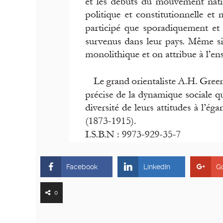
Facebook
LinkedIn
G
0