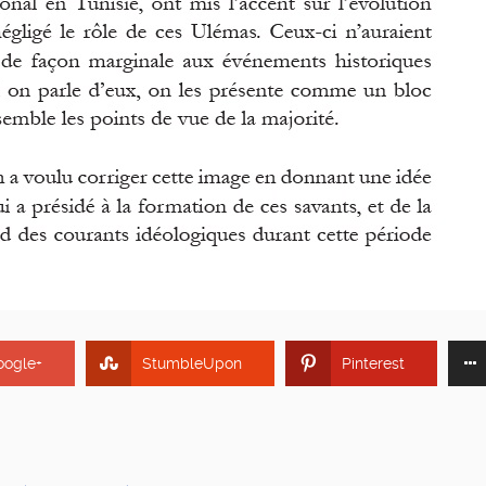
oogle+
StumbleUpon
Pinterest