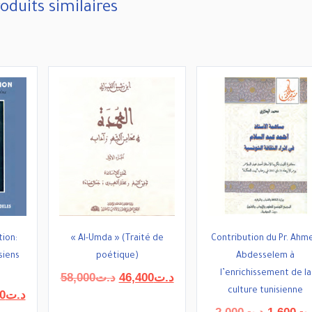
oduits similaires
tion:
« Al-Umda » (Traité de
Contribution du Pr. Ahm
siens
poétique)
Abdesselem à
s
l’enrichissement de la
Le
Le
58,000
د.ت
46,400
د.ت
prix
prix
culture tunisienne
Le
0
د.ت
initial
actuel
prix
Le