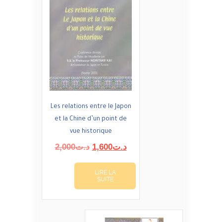
Les relations entre le Japon
et la Chine d’un point de
vue historique
Le
Le
2,000
د.ت
1,600
د.ت
prix
prix
initial
actuel
LIRE LA
était :
est :
SUITE
د.ت1,600.
د.ت2,000.