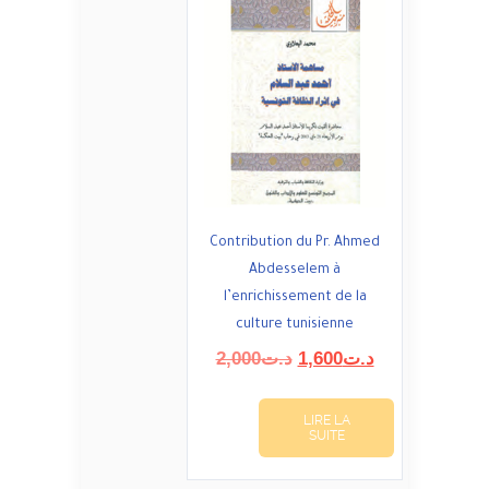
Contribution du Pr. Ahmed
Abdesselem à
l’enrichissement de la
culture tunisienne
Le
Le
2,000
د.ت
1,600
د.ت
prix
prix
initial
actuel
LIRE LA
était :
est :
SUITE
د.ت1,600.
د.ت2,000.