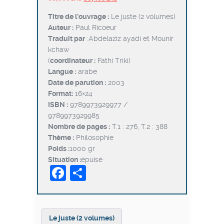
prix
prix
Titre de l’ouvrage :
Le juste (2 volumes)
initial
actuel
Auteur :
Paul Ricoeur
était :
est :
Traduit par
:Abdelaziz ayadi et Mounir
د.ت30,400.
د.ت38,000.
kchaw
(
coordinateur :
Fathi Triki)
Langue :
arabe
Date de parution :
2003
Format:
16×24
ISBN :
9789973929977 /
9789973929985
Nombre de pages :
T.1 : 276, T.2 : 388
Thème :
Philosophie
Poids :
1000 gr
Situation :
épuisé
Facebook
Partager
Le juste (2 volumes)