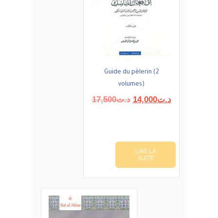
Guide du pèlerin (2
volumes)
Le
Le
17,500
د.ت
14,000
د.ت
prix
prix
initial
actuel
était :
est :
د.ت14,000.
د.ت17,500.
LIRE LA
SUITE