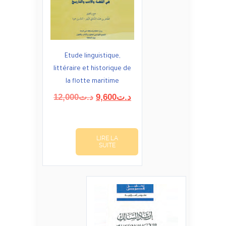
Etude linguistique,
littéraire et historique de
la flotte maritime
Le
Le
12,000
د.ت
9,600
د.ت
prix
prix
initial
actuel
était :
est :
LIRE LA
د.ت9,600.
د.ت12,000.
SUITE