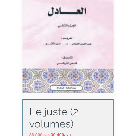
Le juste (2
volumes)
Le
Le
38,000
د.ت
30,400
د.ت