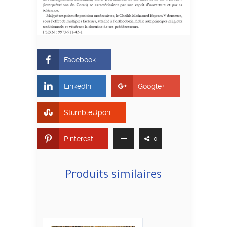
Facebook
LinkedIn
Google+
StumbleUpon
Pinterest
0
Produits similaires