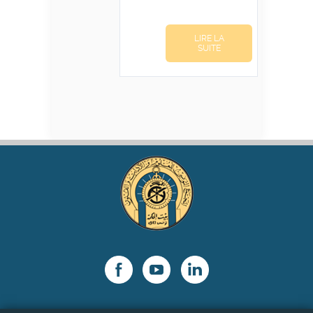
initial
actuel
était :
est :
LIRE LA
د.ت16,000.
د.ت20,000.
SUITE