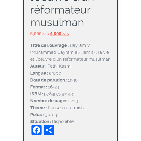
réformateur
musulman
Le
Le
5,000
د.ت
4,000
د.ت
prix
prix
Titre de l’ouvrage :
Bayram V
initial
actuel
(Muhammad Bayram al-Hâmis) : la vie
était :
est :
et l’oeuvre d’un réformateur musulman
د.ت4,000.
د.ت5,000.
Auteur :
Fethi Kasmi
Langue :
arabe
Date de parution :
1990
Format :
16×24
ISBN :
9789973911431
Nombre de pages :
203
Thème :
Pensée réformiste
Poids :
300 gr
Situation :
Disponible
Facebook
Partager