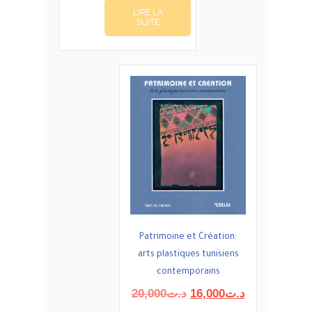
était :
est :
LIRE LA
د.ت4,400.
د.ت5,500.
SUITE
Patrimoine et Création:
arts plastiques tunisiens
contemporains
Le
Le
20,000
د.ت
16,000
د.ت
prix
prix