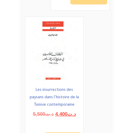
Les insurrections des
paysans dans l’histoire de la
Tunisie contemporaine
Le
Le
5,500
د.ت
4,400
د.ت
prix
prix
initial
actuel