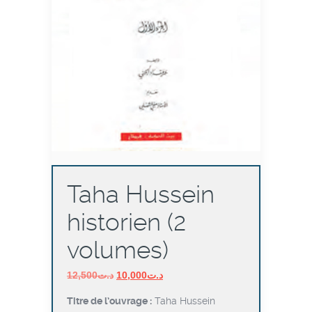
Taha Hussein
historien (2
volumes)
Le
Le
12,500
د.ت
10,000
د.ت
prix
prix
Titre de l’ouvrage :
Taha Hussein
initial
actuel