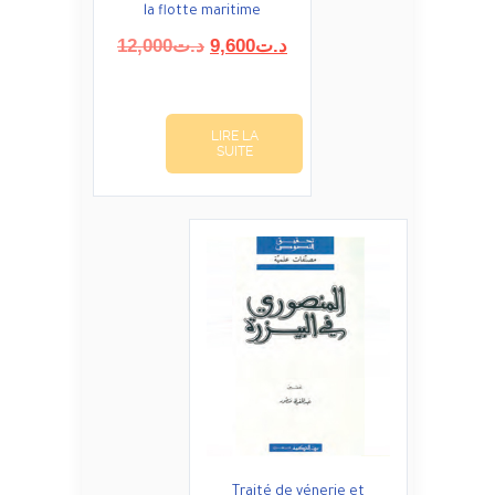
la flotte maritime
Le
Le
12,000
د.ت
9,600
د.ت
prix
prix
initial
actuel
était :
est :
LIRE LA
د.ت9,600.
د.ت12,000.
SUITE
Traité de vénerie et