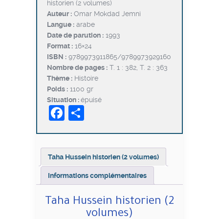
historien (2 volumes)
était :
est :
Auteur :
Omar Mokdad Jemni
د.ت10,000.
د.ت12,500.
Langue :
arabe
Date de parution :
1993
Format :
16×24
ISBN :
9789973911865/9789973929160
Nombre de pages :
T. 1 : 382, T. 2 : 363
Thème :
Histoire
Poids :
1100 gr
Situation :
épuisé
Facebook
Partager
Taha Hussein historien (2 volumes)
Informations complémentaires
Taha Hussein historien (2
volumes)