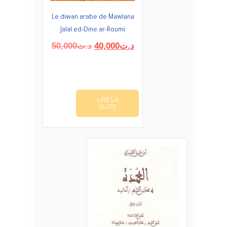
Le diwan arabe de Mawlana
Jalal ed-Dine ar-Roumi
Le
Le
50,000
د.ت
40,000
د.ت
prix
prix
initial
actuel
était :
est :
د.ت40,000.
د.ت50,000.
LIRE LA
SUITE