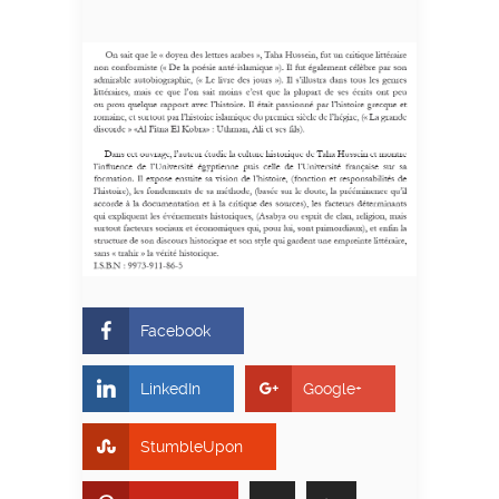
Facebook
LinkedIn
Google+
StumbleUpon