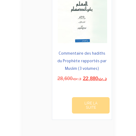
Commentaire des hadiths
du Prophète rapportés par
Muslim (3 volumes)
Le
Le
28,600
د.ت
22,880
د.ت
prix
prix
initial
actuel
était :
est :
LIRE LA
د.ت22,880.
د.ت28,600.
SUITE