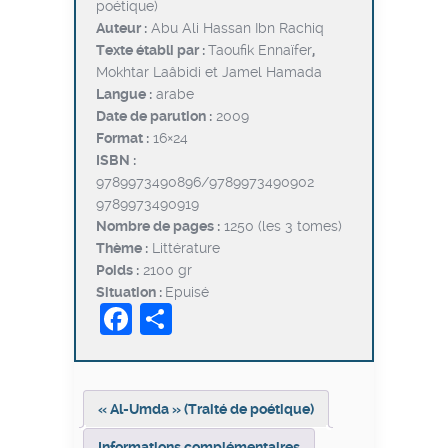
poétique)
était :
est :
Auteur :
Abu Ali Hassan Ibn Rachiq
د.ت46,400.
د.ت58,000.
Texte établi par :
Taoufik Ennaïfer
,
Mokhtar Laâbidi et Jamel Hamada
Langue :
arabe
Date de parution :
2009
Format :
16×24
ISBN :
9789973490896/9789973490902
9789973490919
Nombre de pages :
1250 (les 3 tomes)
Thème :
Littérature
Poids :
2100 gr
Situation :
Epuisé
Facebook
Partager
« Al-Umda » (Traité de poétique)
Informations complémentaires