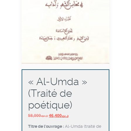
« Al-Umda »
(Traité de
poétique)
Le
Le
58,000
د.ت
46,400
د.ت
prix
prix
Titre de l’ouvrage :
Al-Umda (traité de
initial
actuel