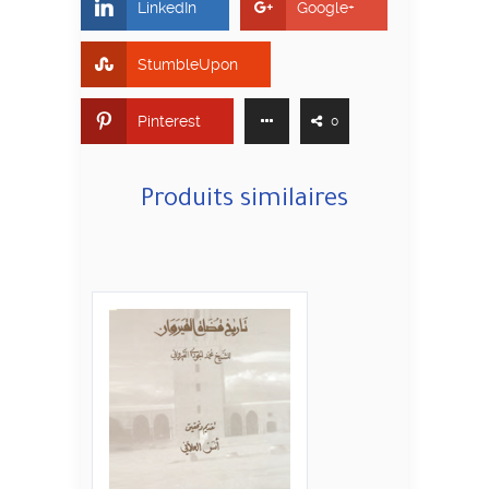
LinkedIn
Google+
StumbleUpon
Pinterest
0
Produits similaires