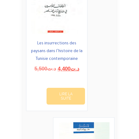
Les insurrections des
paysans dans l’histoire de la
Tunisie contemporaine
Le
Le
5,500
د.ت
4,400
د.ت
prix
prix
initial
actuel
était :
est :
LIRE LA
د.ت4,400.
د.ت5,500.
SUITE