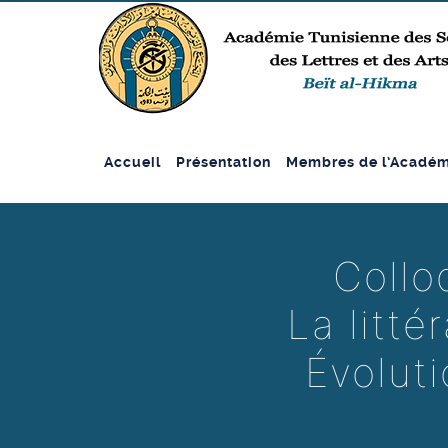
Accueil
Présentation
Membres de l’Académ
Collo
La litté
Évoluti