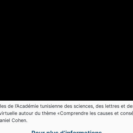
s de l’Académie tunisienne des sciences, des lettres et des
 virtuelle autour du thème «Comprendre les causes et cons
aniel Cohen.
Pour plus d’informations